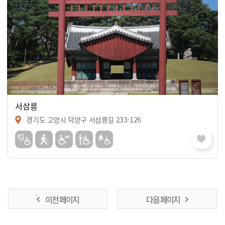
서삼릉
경기도 고양시 덕양구 서삼릉길 233-126
이전 페이지
다음 페이지