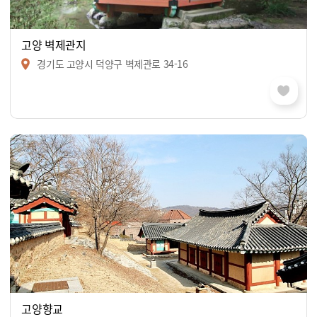
고양 벽제관지
경기도 고양시 덕양구 벽제관로 34-16
고양향교