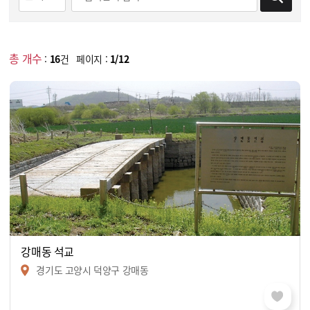
총 개수
:
16
건 페이지 :
1/12
강매동 석교
경기도 고양시 덕양구 강매동