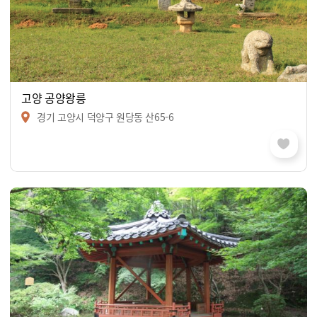
고양 공양왕릉
경기 고양시 덕양구 원당동 산65-6