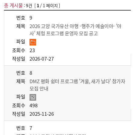
총 게시물
:
9
건 [
1
/ 1 페이지 ]
게시물 목록
관광정보 > 공지사항 목록 - 번호, 제목, 파일, 조회수, 작성일 정보 제공
번호
9
제목
2026 고양 국가유산 야행 -행주가 예술이야- '야
사' 체험 프로그램 운영자 모집 공고
파일
조회수
23
작성일
2026-07-27
번호
8
제목
DMZ 평화 쉼터 프로그램 '겨울, 새가 날다' 참가자
모집 안내
파일
조회수
498
작성일
2025-11-26
번호
7