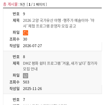
총 게시물
:
9
건 [
1
/ 1 페이지 ]
게시물 목록
관광정보 > 공지사항 목록 - 번호, 제목, 파일, 조회수, 작성일 정보 제공
번호
9
제목
2026 고양 국가유산 야행 -행주가 예술이야- '야
사' 체험 프로그램 운영자 모집 공고
파일
조회수
30
작성일
2026-07-27
번호
8
제목
DMZ 평화 쉼터 프로그램 '겨울, 새가 날다' 참가자
모집 안내
파일
조회수
503
작성일
2025-11-26
번호
7