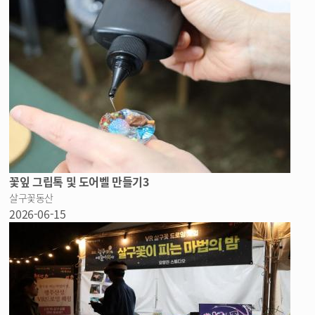
꽃잎 그립톡 및 도어벨 만들기3
살구꽃동산
2026-06-15