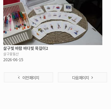
살구빛 바람 바다빛 목걸이2
살구꽃동산
2026-06-15
이전 페이지
다음 페이지