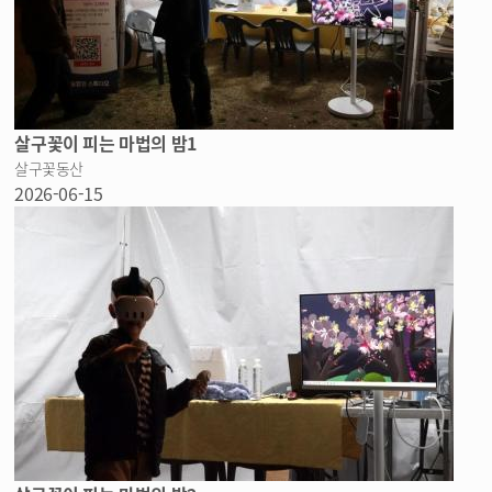
살구꽃이 피는 마법의 밤1
살구꽃동산
2026-06-15