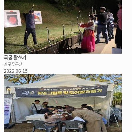
국궁 활쏘기
살구꽃동산
2026-06-15