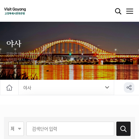
야사
문화와 예술의 향기가 가득한
낭만의 도시, 고양
야사
홈
야경
야로
게시물 검색
야설
야사