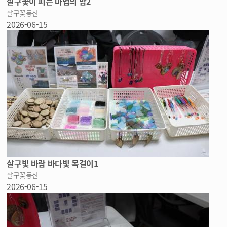
살구꽃이 피는 마법의 밤2
살구꽃동산
2026-06-15
살구빛 바람 바다빛 목걸이1
살구꽃동산
2026-06-15