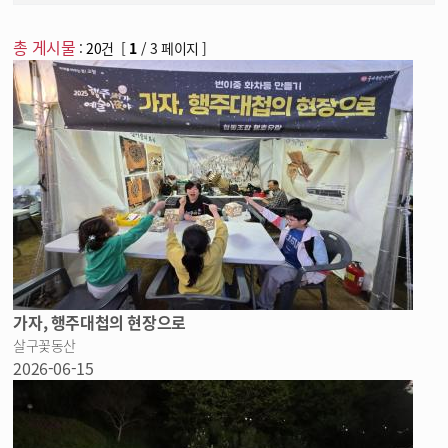
야화
총 게시물
:
20
건 [
1
/ 3 페이지 ]
야시
야식
기후대응
가자, 행주대첩의 현장으로
살구꽃동산
2026-06-15