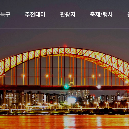
특구
추천테마
관광지
축제/행사
터 소개
행주산성
행사소개
대표먹거리
장항습
문화관
이
서오릉/서삼릉
프로그램 안내
전통시장
누리길
해설사
전시관/박물관
사전신청
템플스테이
벚꽃명
자주 묻는 질문
숙박 정보
쇼핑 정보
, 고양
회
공지사항