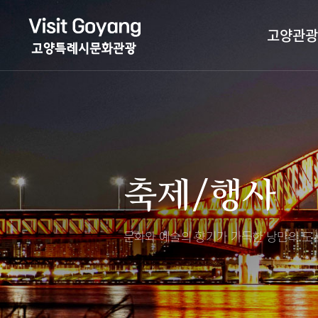
고양관광
관광특화거리
대표축제
고양관광정보센
TV속 고양 나들
축제/행사
층별안내
축제/행사
야경 나들이
편의시설
자전거 나들이
오시는길
도보관광 나들이
문화와 예술의 향기가 가득한
낭만의 도시
DMZ평화의길
고양시관광협의