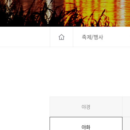
고양컨벤션뷰로
경기관광
대한민국 구석
축제/행사
야경
야화