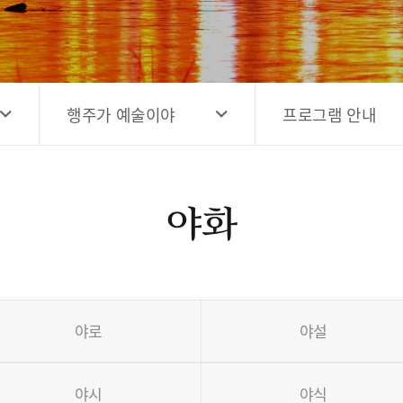
고양시 예술창작공간 해움
홍보영상
고양시 예술창작공간 새들
전자관광지도 다도라
구석
관광안내홍보물
행주가 예술이야
프로그램 안내
야화
야로
야설
야시
야식