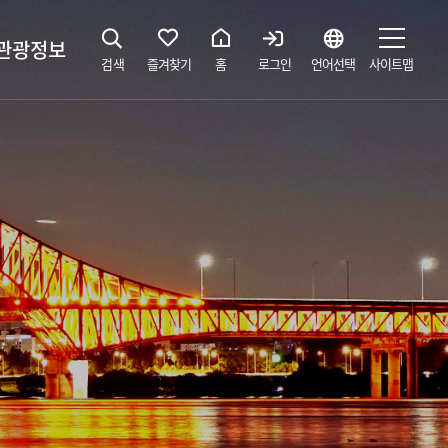
관광정보
검색
즐겨찾기
홈
로그인
언어선택
사이트맵
지
광해설사 예약하기
 공간
소