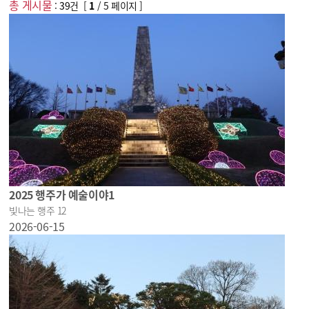
총 게시물
:
39
건 [
1
/ 5 페이지 ]
야화
야시
야식
기후대응
2025 행주가 예술이야1
빛나는 행주 12
2026-06-15