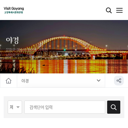
야경
문화와 예술의 향기가 가득한
낭만의 도시, 고양
야경
홈
야경
게시물 검색
야로
야설
야사