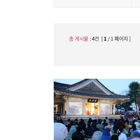
총 게시물
:
4
건 [
1
/ 1 페이지 ]