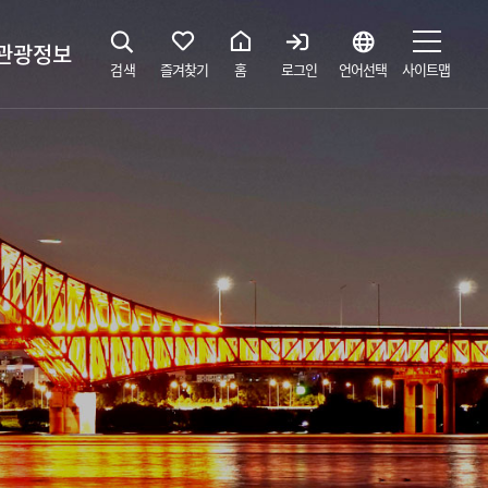
관광정보
검색
즐겨찾기
홈
로그인
언어선택
사이트맵
지
광해설사 예약하기
 공간
소