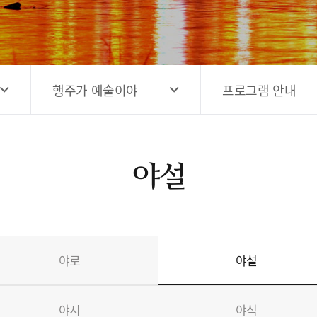
고양시 예술창작공간 해움
홍보영상
고양시 예술창작공간 새들
전자관광지도 다도라
구석
관광안내홍보물
행주가 예술이야
프로그램 안내
야설
야로
야설
야시
야식