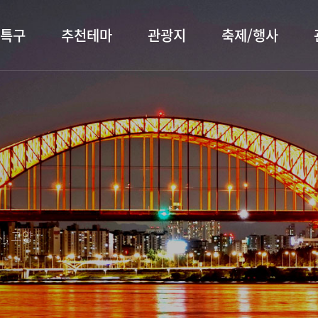
특구
추천테마
관광지
축제/행사
터 소개
행주산성
행사소개
대표먹거리
장항습
문화관
이
서오릉/서삼릉
프로그램 안내
전통시장
누리길
해설사
전시관/박물관
사전신청
템플스테이
벚꽃명
자주 묻는 질문
숙박 정보
쇼핑 정보
, 고양
회
공지사항