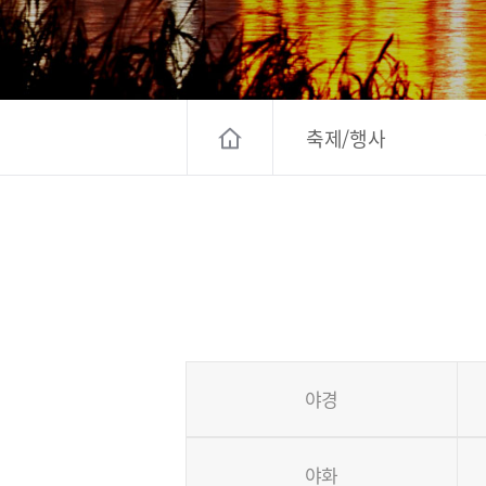
고양컨벤션뷰로
경기관광
대한민국 구석
축제/행사
야경
야화