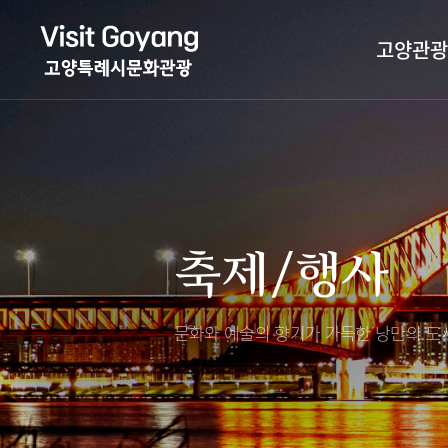
고양관광
관광특화거리
대표축제
고양관광정보센
TV속 고양 나들
축제/행사
층별안내
축제/행사
야경 나들이
편의시설
자전거 나들이
오시는길
도보관광 나들이
문화와 예술의 향기가 가득한
낭만의 도시
DMZ평화의길
고양시관광협의