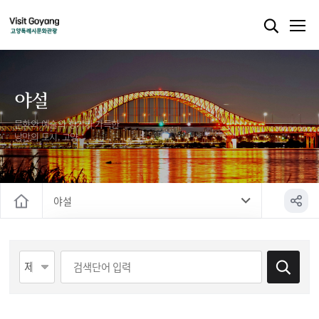
야설
문화와 예술의 향기가 가득한
낭만의 도시, 고양
야설
홈
야경
게시물 검색
야로
야설
야사