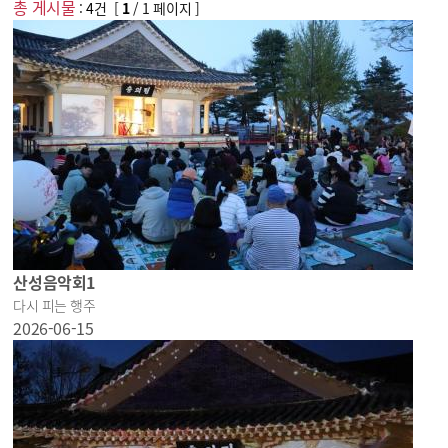
총 게시물
:
4
건 [
1
/ 1 페이지 ]
야화
야시
야식
기후대응
산성음악회1
다시 피는 행주
2026-06-15