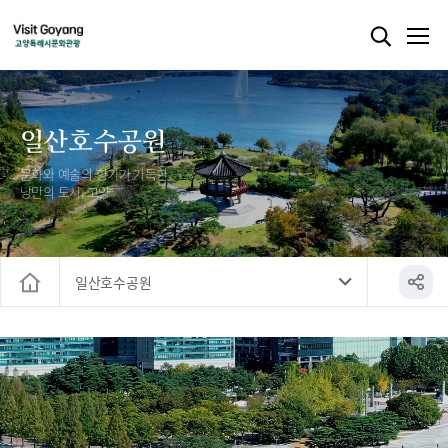
일산호수공원
문화와 예술의 향기가 가득한
낭만의 도시, 고양
일산호수공원
홈