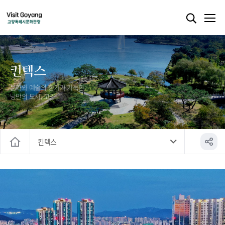
킨텍스
문화와 예술의 향기가 가득한
낭만의 도시, 고양
킨텍스
홈