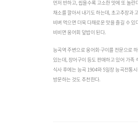
먼저 반하고, 씹을수록 고소한 맛에 또 놀란다
채소를 깔아서 내기도 하는데, 초고추장과 
비벼 먹으면 더욱 다채로운 맛을 즐길 수 있다
비비면 웅어회 덮밥이 된다.
능곡역 주변으로 웅어회·구이를 전문으로 하
있는데, 장어구이 등도 판매하고 있어 가족 
식사 후에는 능곡 1904와 5일장 능곡전통시장
방문하는 것도 추천한다.