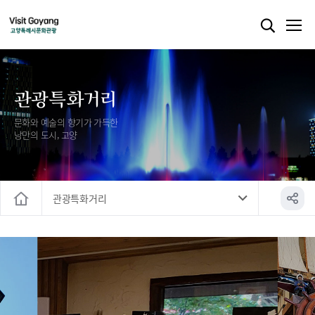
관광특화거리
문화와 예술의 향기가 가득한
낭만의 도시, 고양
관광특화거리
홈