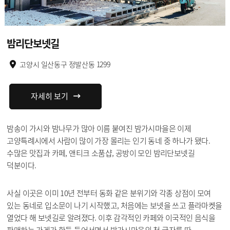
밤리단보넷길
고양시 일산동구 정발산동 1299
자세히 보기
밤송이 가시와 밤나무가 많아 이름 붙여진 밤가시마을은 이제
고양특례시에서 사람이 많이 가장 몰리는 인기 동네 중 하나가 됐다.
수많은 맛집과 카페, 앤티크 소품샵, 공방이 모인 밤리단보넷길
덕분이다.
사실 이곳은 이미 10년 전부터 동화 같은 분위기와 각종 상점이 모여
있는 동네로 입소문이 나기 시작했고, 처음에는 보넷을 쓰고 플라마켓을
열었다 해 보넷길로 알려졌다. 이후 감각적인 카페와 이국적인 음식을
판매하는 가게가 한둘 들어서면서 밤가시마을의 첫 글자를 따