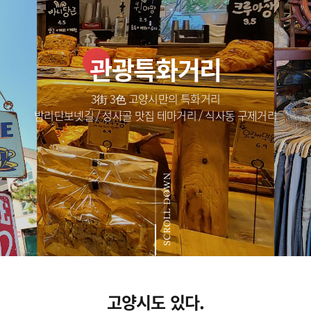
관광특화거리
3街 3色 고양시만의 특화거리
밤리단보넷길 / 성사골 맛집 테마거리 / 식사동 구제거리
SCROLL DOWN
고양시도 있다.