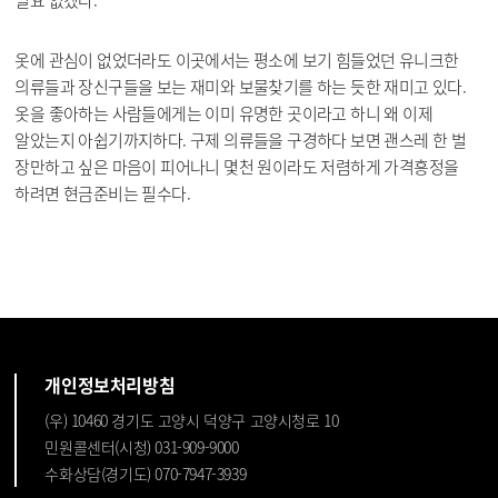
옷에 관심이 없었더라도 이곳에서는 평소에 보기 힘들었던 유니크한
의류들과 장신구들을 보는 재미와 보물찾기를 하는 듯한 재미고 있다.
옷을 좋아하는 사람들에게는 이미 유명한 곳이라고 하니 왜 이제
알았는지 아쉽기까지하다. 구제 의류들을 구경하다 보면 괜스레 한 벌
장만하고 싶은 마음이 피어나니 몇천 원이라도 저렴하게 가격흥정을
하려면 현금준비는 필수다.
개인정보처리방침
(우) 10460 경기도 고양시 덕양구 고양시청로 10
민원콜센터(시청) 031-909-9000
수화상담(경기도) 070-7947-3939