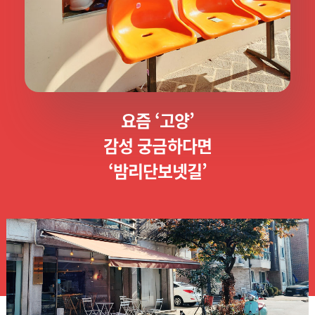
요즘 ‘고양’
감성 궁금하다면
‘밤리단보넷길’