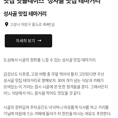
맛집 핫플레이스
‘성사골 맛집 테마거리’
성사골 맛집 테마거리
고양시 덕양구 흥도로 454번길
자세히 보기
도심에서 시골의 정취를 느낄 수 있는 성사골 맛집 테마거리.
금강산도 식후경, 고양 여행 중 무얼 먹어야 할지 고민된다면 우선
성사골 맛집 테마거리로 향해보자. 30여 개가 넘는 식당과 카페가
모여있는 이 거리는 잠시 시골에 온 듯한 정겨움을 준다. 그래서인지
어느 식당에서 어느 음식을 먹어도 맛있을 것 같다.
시골의 정취답게 주차공간도 넉넉하니 여유롭게 식사를 하고 거리를
거닐며 마음에 드는 카페에 들어가 차 한잔을 마시는 여유도 추천한다.