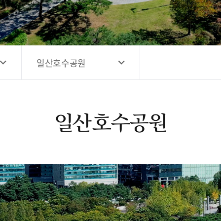
고양시 예술창작공간 해움
홍보영상
고양시 예술창작공간 새들
전자관광지도 다도라
구석
관광안내홍보물
일산호수공원
일산호수공원