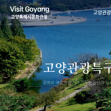
고양관광
관광특화거리
대표축제
고양관광정보센
TV속 고양 나들
축제/행사
층별안내
고양관광특
야경 나들이
편의시설
자전거 나들이
오시는길
도보관광 나들이
문화와 예술의 향기가 가득한
낭만의 도시
DMZ평화의길
고양시관광협의