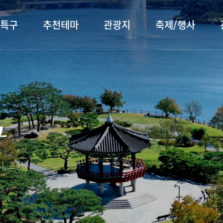
특구
추천테마
관광지
축제/행사
터 소개
행주산성
행사소개
대표먹거리
장항습
문화관
이
서오릉/서삼릉
프로그램 안내
전통시장
누리길
해설사
구
전시관/박물관
사전신청
템플스테이
벚꽃명
자주 묻는 질문
숙박 정보
쇼핑 정보
, 고양
회
공지사항