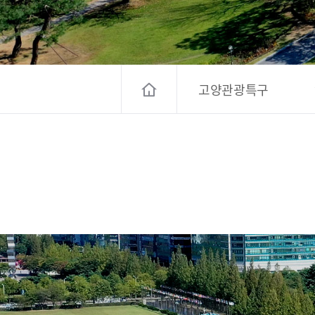
고양컨벤션뷰로
경기관광
대한민국 구석
고양관광특구