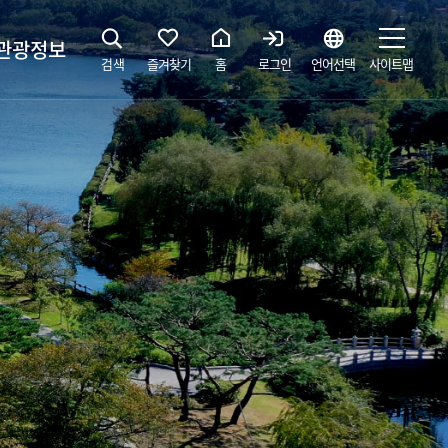
관광정보
검색
즐겨찾기
홈
로그인
언어선택
사이트맵
지
광해설사 예약하기
 공간
소