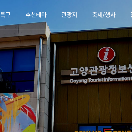
특구
추천테마
관광지
축제/행사
터 소개
행주산성
행사소개
대표먹거리
장항습
문화관
이
서오릉/서삼릉
프로그램 안내
전통시장
누리길
해설사
전시관/박물관
사전신청
템플스테이
벚꽃명
자주 묻는 질문
숙박 정보
쇼핑 정보
, 고양
회
공지사항