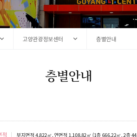
고양시 예술창작공간 해움
홍보영상
고양시 예술창작공간 새들
전자관광지도 다도라
구석
관광안내홍보물
고양관광정보센터
층별안내
층별안내
면적
부지면적 4,822㎡, 연면적 1,108.82㎡ (1층 666.22㎡, 2층 44