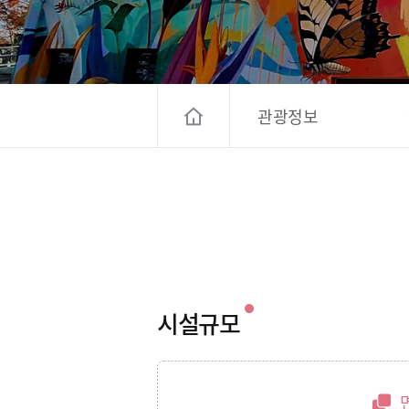
고양컨벤션뷰로
경기관광
대한민국 구석
관광정보
시설규모