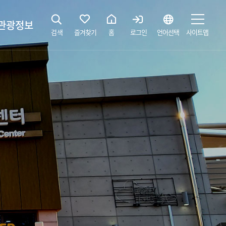
관광정보
검색
즐겨찾기
홈
로그인
언어선택
사이트맵
지
광해설사 예약하기
 공간
소