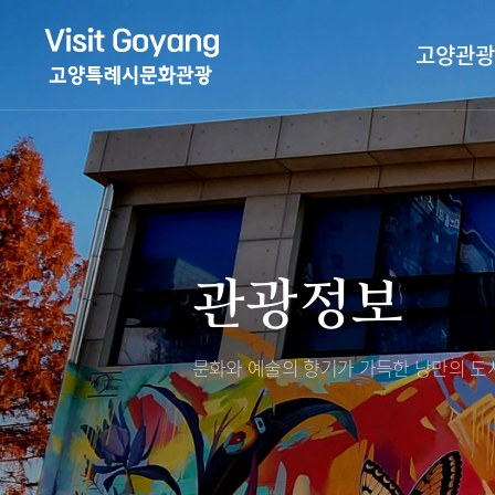
고양관광
관광특화거리
대표축제
고양관광정보센
TV속 고양 나들
축제/행사
층별안내
관광정보
야경 나들이
편의시설
자전거 나들이
오시는길
도보관광 나들이
문화와 예술의 향기가 가득한
낭만의 도시
DMZ평화의길
고양시관광협의