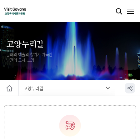
고양누리길
문화와 예술의 향기가 가득한
낭만의 도시, 고양
고양누리길
홈
고양누리길
평화누리길