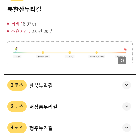
북한산누리길
거리 :
6.97km
소요시간 :
2시간 20분
한북누리길
코스
2
서삼릉누리길
코스
3
행주누리길
코스
4