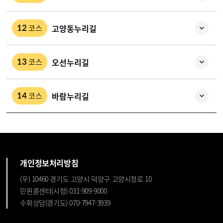
고양동누리길
코스
12
오선누리길
코스
13
바람누리길
코스
14
개인정보처리방침
(우) 10460 경기도 고양시 덕양구 고양시청로 10
민원콜센터(시청) 031-909-9000
수화상담(경기도) 070-7947-3939