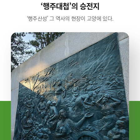
‘행주대첩’의 승전지
‘행주산성’ 그 역사의 현장이 고양에 있다.