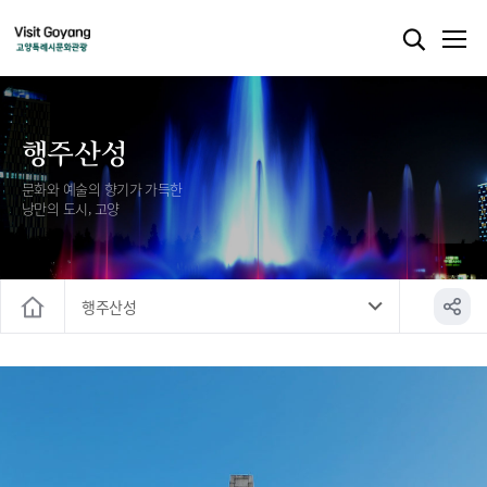
행주산성
문화와 예술의 향기가 가득한
낭만의 도시, 고양
행주산성
홈