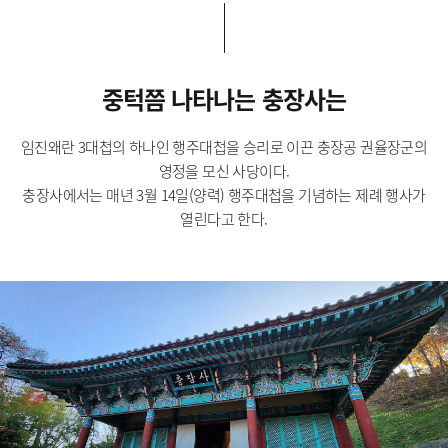
중턱쯤 나타나는 충장사는
임진왜란 3대첩의 하나인 행주대첩을 승리로 이끈 충장공 권율장군의
영정을 모신 사당이다.
충장사에서는 매년 3월 14일(양력) 행주대첩을 기념하는 제례 행사가
열린다고 한다.