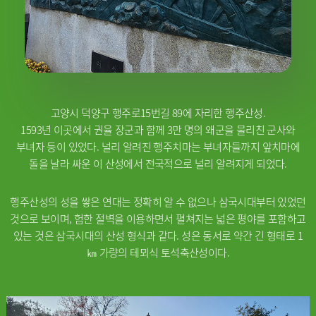
고양시 덕양구 행주로15번길 89에 자리한 행주산성.
1593년 이곳에서 권율 장군과 함께 3만 명의 왜군을 물리친 군사와
부녀자 등이 있었다. 널리 알려진 행주치마는 부녀자들까지 앞치마에
돌을 날라 싸운 이 산성에서 전국적으로 널리 알려지게 되었다.
행주산성의 성을 쌓은 연대는 정확히 알 수 없으나 삼국시대부터 있었던
것으로 보이며, 험한 절벽을 이용하면서 펼쳐지는 넓은 평야를 포함하고
있는 것은 삼국시대의 산성 형식과 같다. 성은 동서로 약간 긴 형태로 1
㎞ 가량의 테뫼식 토석축산성이다.