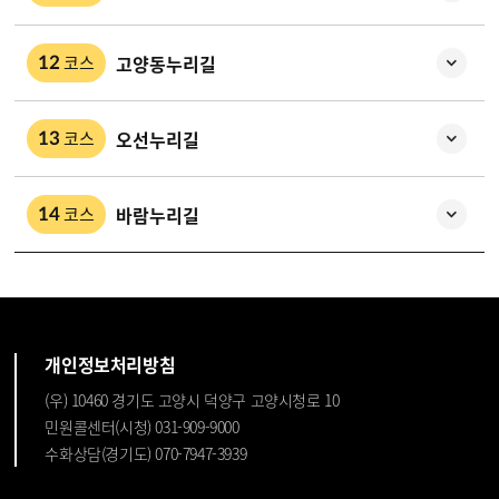
고양동누리길
코스
12
오선누리길
코스
13
바람누리길
코스
14
개인정보처리방침
(우) 10460 경기도 고양시 덕양구 고양시청로 10
민원콜센터(시청) 031-909-9000
수화상담(경기도) 070-7947-3939