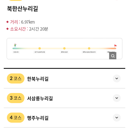
북한산누리길
거리 :
6.97km
소요시간 :
2시간 20분
한북누리길
코스
2
서삼릉누리길
코스
3
행주누리길
코스
4