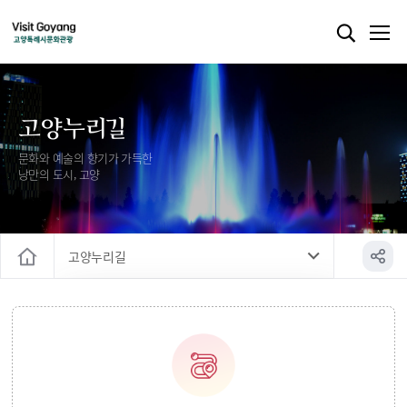
고양누리길
문화와 예술의 향기가 가득한
낭만의 도시, 고양
고양누리길
홈
고양누리길
평화누리길