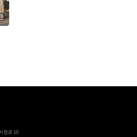
관
시청로 10