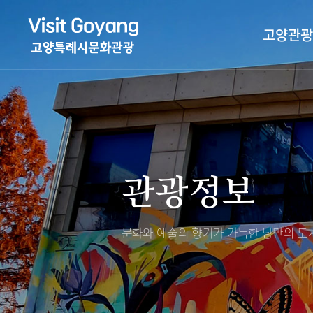
고양관광
관광특화거리
대표축제
고양관광정보센
TV속 고양 나들
축제/행사
층별안내
관광정보
야경 나들이
편의시설
자전거 나들이
오시는길
도보관광 나들이
문화와 예술의 향기가 가득한
낭만의 도시
DMZ평화의길
고양시관광협의