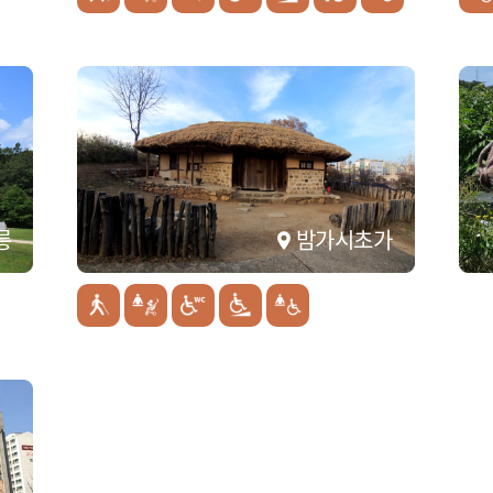
릉
밤가시초가