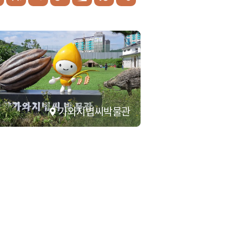
가와지볍씨박물관