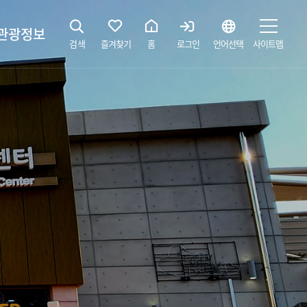
관광정보
검색
즐겨찾기
홈
로그인
언어선택
사이트맵
지
광해설사 예약하기
 공간
소