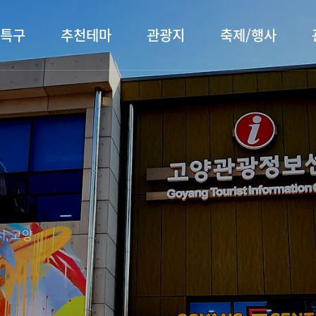
특구
추천테마
관광지
축제/행사
터 소개
행주산성
행사소개
대표먹거리
장항습
문화관
이
서오릉/서삼릉
프로그램 안내
전통시장
누리길
해설사
전시관/박물관
사전신청
템플스테이
벚꽃명
자주 묻는 질문
숙박 정보
쇼핑 정보
, 고양
회
공지사항