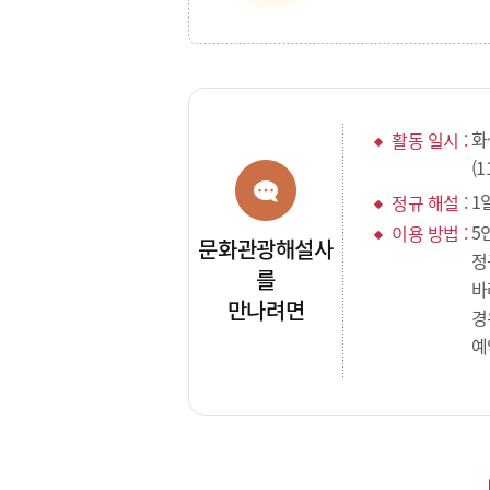
화
활동 일시 :
(1
1일
정규 해설 :
5
이용 방법 :
문화관광해설사
정
를
바
만나려면
경
예