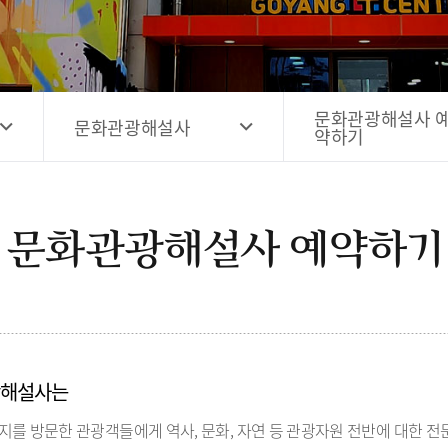
고양시 예술창작공간 해움
홍보영상
고양시 예술창작공간 새들
전자관광지도 다도라
구석
관광안내홍보물
문화관광해설사 
문화관광해설사
약하기
문화관광해설사 예약하기
광해설사는
지를 방문한 관광객들에게 역사, 문화, 자연 등 관광자원 전반에 대한 