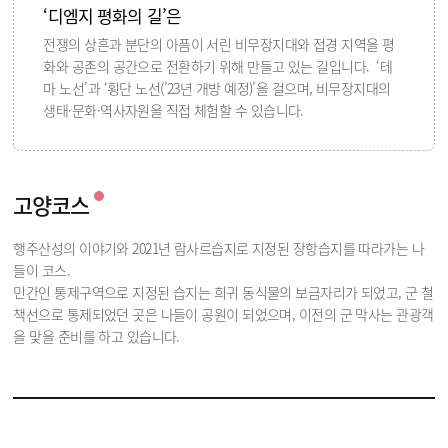
‘디엠지 평화의 길’은
전쟁의 상흔과 분단의 아픔이 서린 비무장지대와 접경 지역을 평
화와 공존의 공간으로 전환하기 위해 만들고 있는 길입니다. ‘테
마 노선’과 ‘횡단 노선(’23년 개방 예정)’을 걸으며, 비무장지대의
생태·문화·역사자원을 직접 체험할 수 있습니다.
고양코스
행주산성의 이야기와 2021년 람사르습지로 지정된 장항습지를 따라가는 나
들이 코스.
민간인 통제구역으로 지정된 습지는 희귀 동식물의 보금자리가 되었고, 군 철
책선으로 통제되었던 곳은 나들이 공원이 되었으며, 이전의 군 막사는 관광객
을 맞을 준비를 하고 있습니다.