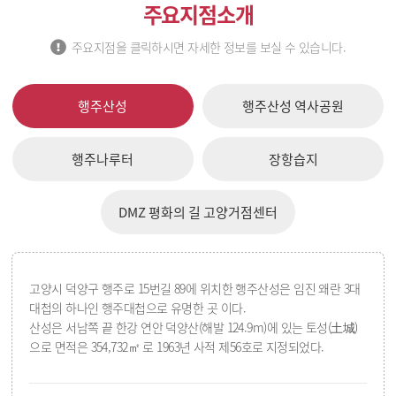
주요지점소개
주요지점을 클릭하시면 자세한 정보를 보실 수 있습니다.
행주산성
행주산성 역사공원
행주나루터
장항습지
DMZ 평화의 길 고양거점센터
고양시 덕양구 행주로 15번길 89에 위치한 행주산성은 임진 왜란 3대
대첩의 하나인 행주대첩으로 유명한 곳 이다.
산성은 서남쪽 끝 한강 연안 덕양산(해발 124.9m)에 있는 토성(土城)
으로 면적은 354,732㎡ 로 1963년 사적 제56호로 지정되었다.