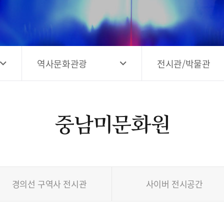
고양시 예술창작공간 해움
홍보영상
고양시 예술창작공간 새들
전자관광지도 다도라
구석
관광안내홍보물
역사문화관광
전시관/박물관
중남미문화원
경의선 구역사 전시관
사이버 전시공간