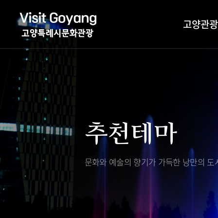
고양관광
관광특화거리
대표축제
고양관광정보센
TV속 고양 나들
축제/행사
층별안내
추천테마
야경 나들이
편의시설
자전거 나들이
오시는길
도보관광 나들이
문화와 예술의 향기가 가득한
낭만의 도시
DMZ평화의길
고양시관광협의