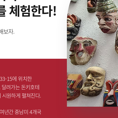
를 체험한다!
해보자.
33-15에 위치한
고 달려가는 돈키호테
 시원하게 펼쳐진다.
0여년간 중남미 4개국