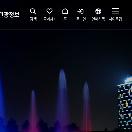
관광정보
검색
즐겨찾기
홈
로그인
언어선택
사이트맵
지
광해설사 예약하기
 공간
소