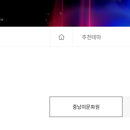
고양컨벤션뷰로
경기관광
대한민국 구석
추천테마
중남미문화원