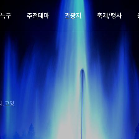
특구
추천테마
관광지
축제/행사
터 소개
행주산성
행사소개
대표먹거리
장항습
문화관
이
서오릉/서삼릉
프로그램 안내
전통시장
누리길
해설사
전시관/박물관
사전신청
템플스테이
벚꽃명
자주 묻는 질문
숙박 정보
쇼핑 정보
, 고양
회
공지사항