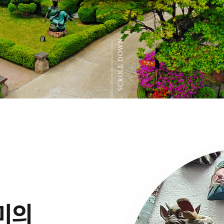
SCROLL DOWN
미의