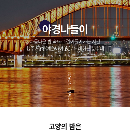
야경나들이
아름다운 밤 속으로 걸어들어가는 시간
행주가(街) 예술이야(夜) / 노래하는 분수대
SCROLL DOWN
고양의 밤은