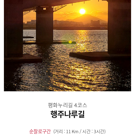
평화누리길 4코스
행주나루길
순찰로구간
(거리 : 11 Km / 시간 : 3시간)