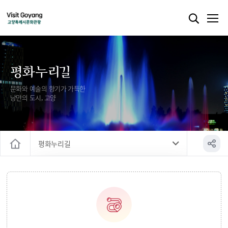
평화누리길
문화와 예술의 향기가 가득한
낭만의 도시, 고양
평화누리길
홈
고양누리길
평화누리길