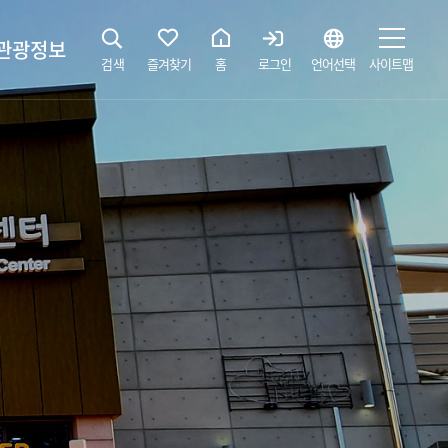
관광정보
검색
즐겨찾기
홈
로그인
언어선택
사이트맵
지
광해설사 예약하기
 공간
소