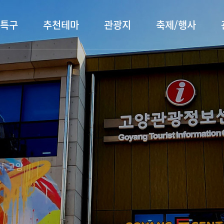
특구
추천테마
관광지
축제/행사
터 소개
행주산성
행사소개
대표먹거리
장항습
문화관
이
서오릉/서삼릉
프로그램 안내
전통시장
누리길
해설사
전시관/박물관
사전신청
템플스테이
벚꽃명
자주 묻는 질문
숙박 정보
쇼핑 정보
, 고양
회
공지사항