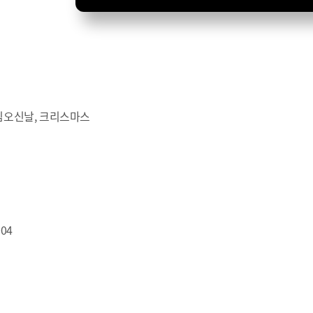
처님오신날, 크리스마스
004