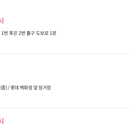
시
1번 혹은 2번 출구 도보로 1분
중) / 롯데 벡화점 앞 정거장
시