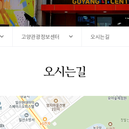
고양시 예술창작공간 해움
홍보영상
고양시 예술창작공간 새들
전자관광지도 다도라
구석
관광안내홍보물
고양관광정보센터
오시는길
오시는길