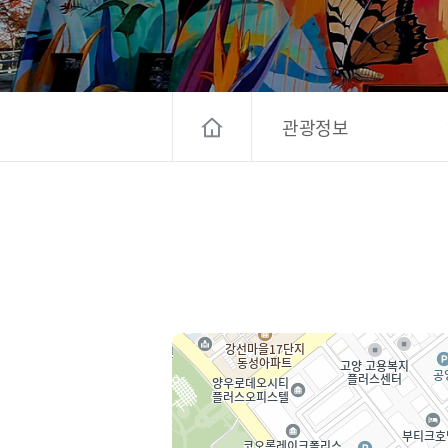
고양컨벤션뷰로
경기관광
대한민국 구석
관광정보