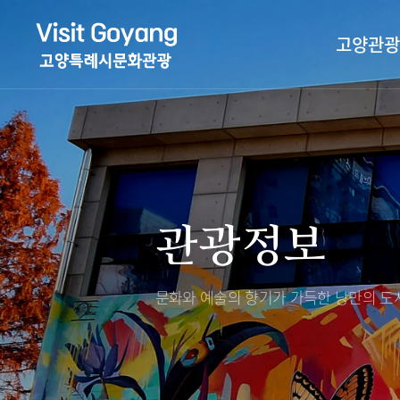
고양관광
관광특화거리
대표축제
고양관광정보센
TV속 고양 나들
축제/행사
층별안내
관광정보
야경 나들이
편의시설
자전거 나들이
오시는길
도보관광 나들이
문화와 예술의 향기가 가득한
낭만의 도시
DMZ평화의길
고양시관광협의