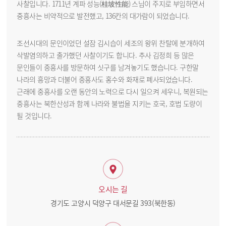
사찰입니다. 1711년 계파 성능(桂坡性能) 스님이 주지로 부임하면서
중흥사는 비약적으로 발전했고, 136칸의 대가람이 되었습니다.
조선시대의 문인이었던 설잠 김시습이 세조의 왕위 찬탈에 분개하여
삭발염의하고 출가했던 사찰이기도 합니다. 추사 김정희 등 많은
문인들이 중흥사를 방문하여 싯구를 남겨놓기도 했습니다. 구한말
나라의 흥망과 더불어 중흥사도 홍수와 화재로 폐사되었습니다.
근래에 중흥사를 오랜 동안의 노력으로 다시 일으켜 세우니, 복원되는
중흥사는 북한산성과 함께 나라와 불법을 지키는 호국, 호법 도량이
될 것입니다.
오시는 길
경기도 고양시 덕양구 대서문길 393(북한동)