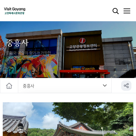
중흥사
문화와 예술의 향기가 가득한
낭만의 도시, 고양
중흥사
홈
흥국사
중흥사