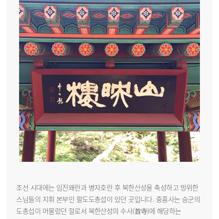
조선 시대에는 임진왜란과 병자호란 후 북한산성을 축성하고 방위한
스님들의 지휘 본부인 팔도도총섭이 있던 곳입니다. 중흥사는 승군의
도총섭이 머물렀던 절로서 북한산성의 수사(首寺)에 해당하는