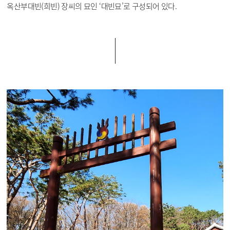
옥산부대빈(희빈) 장씨의 묘인 ‘대빈묘’로 구성되어 있다.