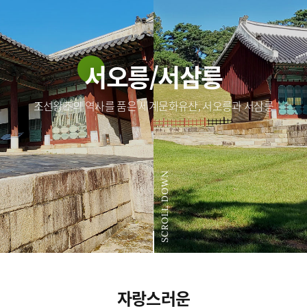
서오릉/서삼릉
조선왕조의 역사를 품은 세계문화유산, 서오릉과 서삼릉
SCROLL DOWN
자랑스러운