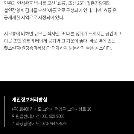
인종과 인성왕후 박씨를 모신 ‘효릉’, 조선 25대 철종장황제와
철인장황후 김씨를 모신 ‘예릉’으로 구성되어 있다. 다만 ‘효릉’은
공개제한 지역으로 지정되어 있다.
서오릉에 비하면 규모는 작지만, 또 다른 정취가 느껴지는 공간이고
이곳 또한 왕릉의 터답게 공기와 그 기운이 좋다. 바로 옆에 있는
렛츠런팜(원당종마목장)과 연계하여 방문하기 좋은 장소이다.
개인정보처리방침
(우) 10460 경기도 고양시 덕양구 고양시청로 10
민원콜센터(시청) 031-909-9000
수화상담(경기도) 070-7947-3939