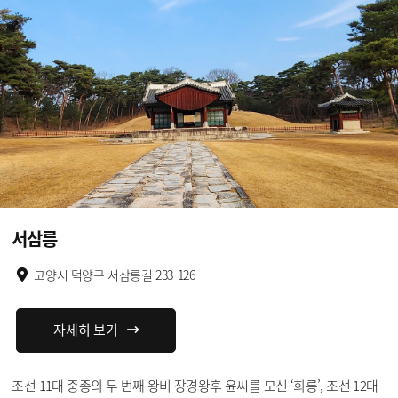
서삼릉
고양시 덕양구 서삼릉길 233-126
자세히 보기
조선 11대 중종의 두 번째 왕비 장경왕후 윤씨를 모신 ‘희릉’, 조선 12대