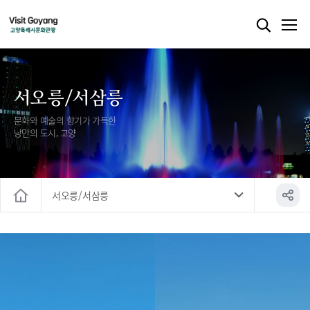
서오릉/서삼릉
문화와 예술의 향기가 가득한
낭만의 도시, 고양
서오릉/서삼릉
홈