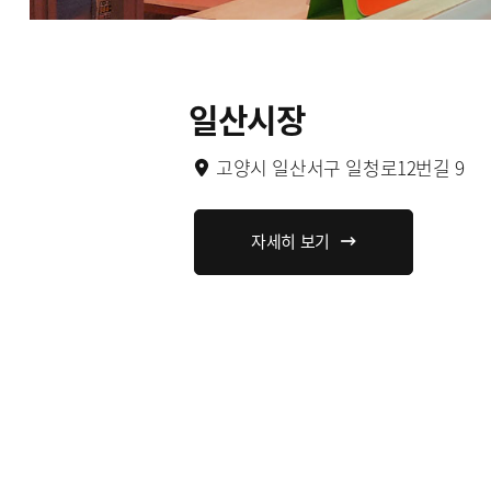
일산시장
고양시 일산서구 일청로12번길 9
자세히 보기