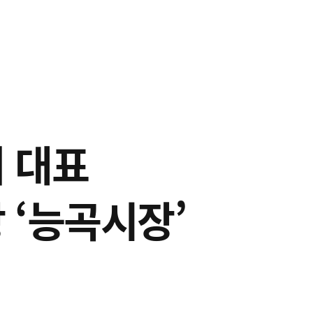
 대표
 ‘능곡시장’