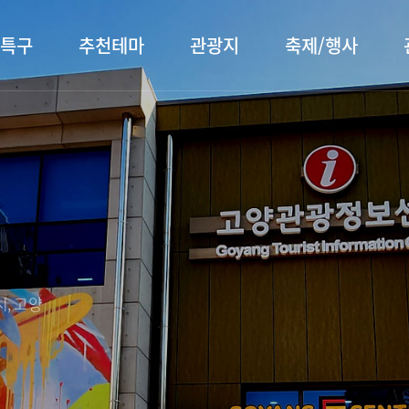
특구
추천테마
관광지
축제/행사
터 소개
행주산성
행사소개
대표먹거리
장항습
문화관
이
서오릉/서삼릉
프로그램 안내
전통시장
누리길
해설사
전시관/박물관
사전신청
템플스테이
벚꽃명
자주 묻는 질문
숙박 정보
쇼핑 정보
, 고양
회
공지사항