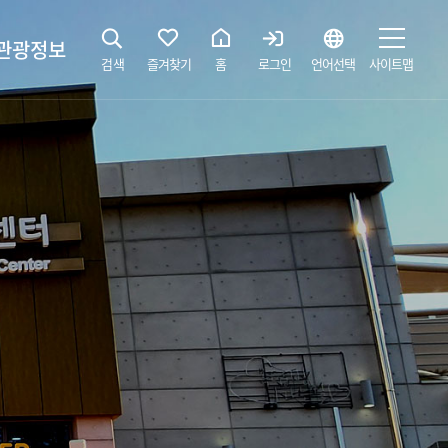
관광정보
검색
즐겨찾기
홈
로그인
언어선택
사이트맵
지
광해설사 예약하기
 공간
소