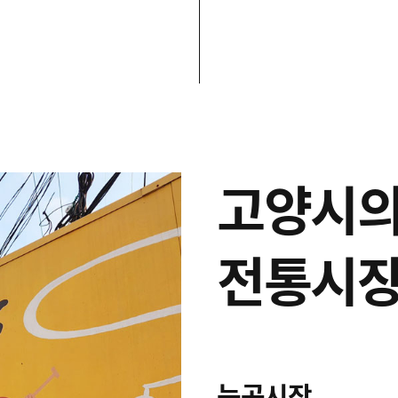
고양시의
전통시장
능곡시장