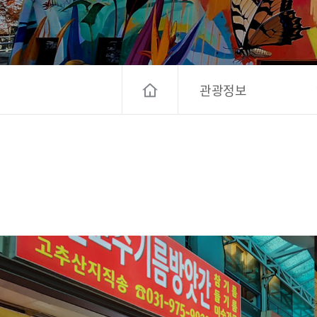
고양컨벤션뷰로
경기관광
대한민국 구석
관광정보