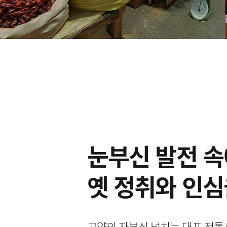
눈부신 발전 
옛 정취와 인심
고양의 자부심 넘치는 대표 전통