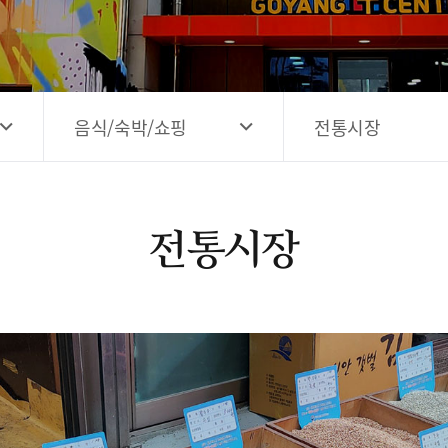
고양시 예술창작공간 해움
홍보영상
고양시 예술창작공간 새들
전자관광지도 다도라
구석
관광안내홍보물
음식/숙박/쇼핑
전통시장
전통시장