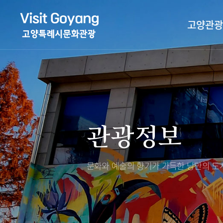
고양관광
관광특화거리
대표축제
고양관광정보센
TV속 고양 나들
축제/행사
층별안내
관광정보
야경 나들이
편의시설
자전거 나들이
오시는길
도보관광 나들이
문화와 예술의 향기가 가득한
낭만의 도시
DMZ평화의길
고양시관광협의