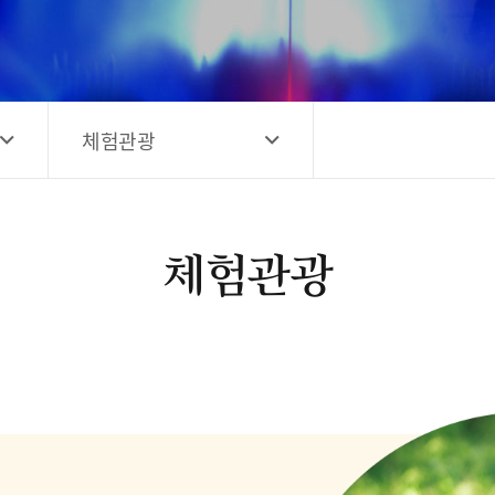
고양시 예술창작공간 해움
홍보영상
고양시 예술창작공간 새들
전자관광지도 다도라
구석
관광안내홍보물
체험관광
체험관광