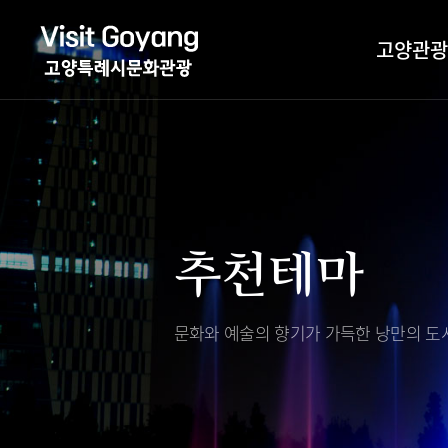
고양관광
관광특화거리
대표축제
고양관광정보센
TV속 고양 나들
축제/행사
층별안내
추천테마
야경 나들이
편의시설
자전거 나들이
오시는길
도보관광 나들이
문화와 예술의 향기가 가득한
낭만의 도시
DMZ평화의길
고양시관광협의