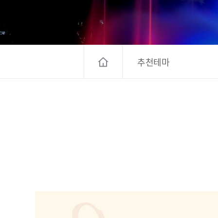
고양컨벤션뷰로
경기관광
대한민국 구석
추천테마