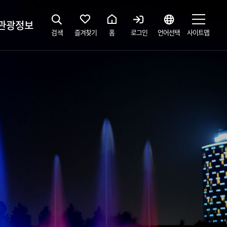
관광정보
검색
즐겨찾기
홈
로그인
언어선택
사이트맵
지
광해설사 예약하기
 공간
소