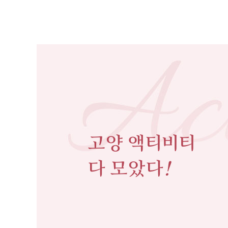
고양 액티비티
다 모았다
!