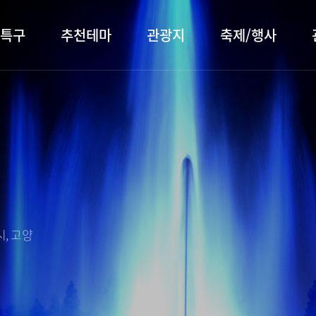
특구
추천테마
관광지
축제/행사
터 소개
행주산성
행사소개
대표먹거리
장항습
문화관
이
서오릉/서삼릉
프로그램 안내
전통시장
누리길
해설사
전시관/박물관
사전신청
템플스테이
벚꽃명
자주 묻는 질문
숙박 정보
쇼핑 정보
, 고양
회
공지사항