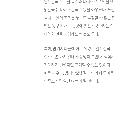
일산칼국수는 닭 육수와 바지락으로 맛을 
닭칼국수, 바지락칼국수 등을 아우른다. 푸
김치 겉절이 조합은 누구도 부정할 수 없는 
일산 동구와 서구 곳곳에 일산칼국수라는 이
다양한 맛을 체험해보는 것도 좋다.
특히, 밤가시마을에 아주 유명한 일산칼국수
주말이면 가게 일대가 상당히 붐빈다. 점심
기다리기 일쑤지만 포기할 수 없는 맛이다.
배를 채우고, 밤리단보넷길에서 카페 투어를
만족스러운 일산 여행이 될 것이다.