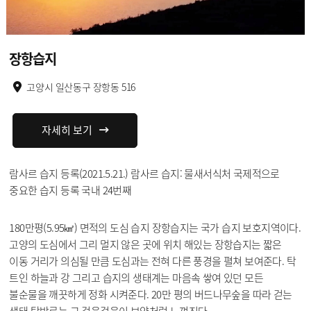
장항습지
고양시 일산동구 장항동 516
자세히 보기
람사르 습지 등록(2021.5.21.) 람사르 습지: 물새서식처 국제적으로
중요한 습지 등록 국내 24번째
180만평(5.95㎢) 면적의 도심 습지 장항습지는 국가 습지 보호지역이다.
고양의 도심에서 그리 멀지 않은 곳에 위치 해있는 장항습지는 짧은
이동 거리가 의심될 만큼 도심과는 전혀 다른 풍경을 펼쳐 보여준다. 탁
트인 하늘과 강 그리고 습지의 생태계는 마음속 쌓여 있던 모든
불순물을 깨끗하게 정화 시켜준다. 20만 평의 버드나무숲을 따라 걷는
생태 탐방로는 그 걸음걸음이 보약처럼 느껴진다.