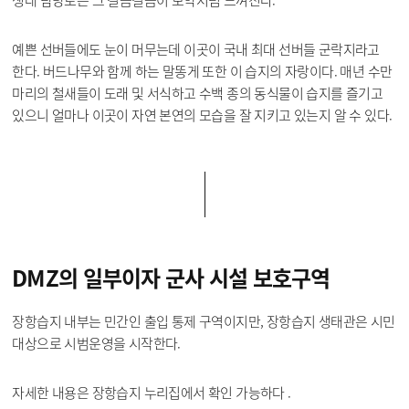
예쁜 선버들에도 눈이 머무는데 이곳이 국내 최대 선버들 군락지라고
한다. 버드나무와 함께 하는 말똥게 또한 이 습지의 자랑이다. 매년 수만
마리의 철새들이 도래 및 서식하고 수백 종의 동식물이 습지를 즐기고
있으니 얼마나 이곳이 자연 본연의 모습을 잘 지키고 있는지 알 수 있다.
DMZ의 일부이자
군사 시설 보호구역
장항습지 내부는 민간인 출입 통제 구역이지만, 장항습지 생태관은 시민
대상으로 시범운영을 시작한다.
자세한 내용은 장항습지 누리집에서 확인 가능하다 .