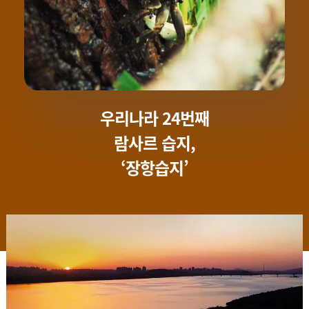
우리나라 24번째
람사르 습지,
‘장항습지’