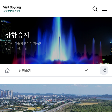
장항습지
문화와 예술의 향기가 가득한
낭만의 도시, 고양
장항습지
홈