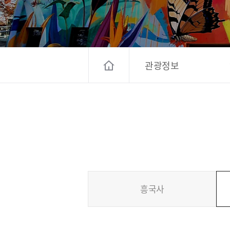
고양컨벤션뷰로
경기관광
대한민국 구석
관광정보
흥국사