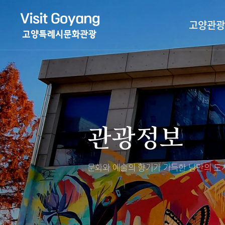
고양관광
관광특화거리
대표축제
고양관광정보센
TV속 고양 나들
축제/행사
층별안내
관광정보
야경 나들이
편의시설
자전거 나들이
오시는길
도보관광 나들이
문화와 예술의 향기가 가득한
낭만의 도시
DMZ평화의길
고양시관광협의