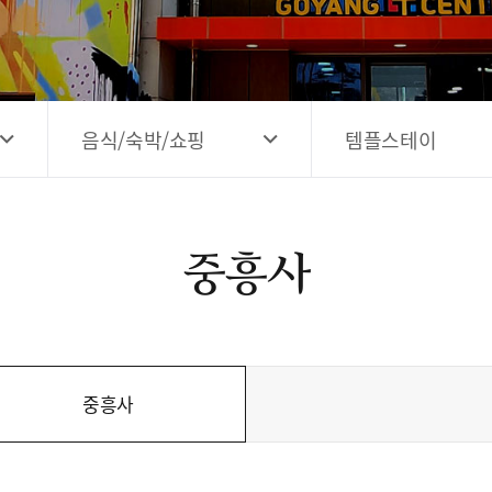
고양시 예술창작공간 해움
홍보영상
고양시 예술창작공간 새들
전자관광지도 다도라
구석
관광안내홍보물
음식/숙박/쇼핑
템플스테이
중흥사
중흥사