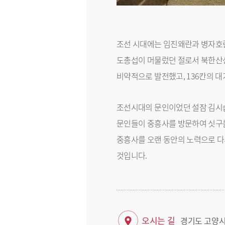
조선 시대에는 임진왜란과 병자호란
도총섭이 머물렀던 절로서 북한산성
비약적으로 발전했고, 136칸의 
조선시대의 문인이었던 설잠 김시습
문인들이 중흥사를 방문하여 싯구를
중흥사를 오랜 동안의 노력으로 다
것입니다.
오시는 길
경기도 고양시