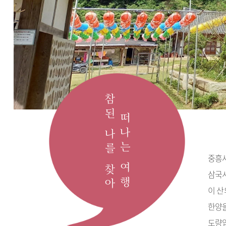
참된 나를 찾아
떠나는 여행
중흥사
삼국시
이 산
한양을
도량입