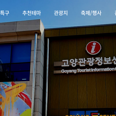
특구
추천테마
관광지
축제/행사
터 소개
행주산성
행사소개
대표먹거리
장항습
문화관
이
서오릉/서삼릉
프로그램 안내
전통시장
누리길
해설사
전시관/박물관
사전신청
템플스테이
벚꽃명
자주 묻는 질문
숙박 정보
쇼핑 정보
, 고양
회
공지사항