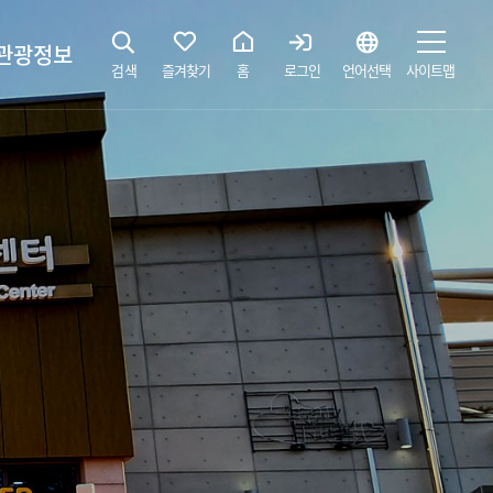
관광정보
검색
즐겨찾기
홈
로그인
언어선택
사이트맵
지
광해설사 예약하기
 공간
소