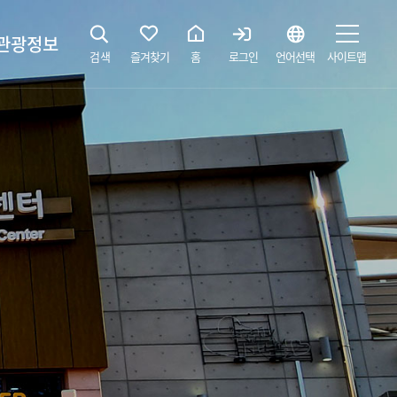
관광정보
검색
즐겨찾기
홈
로그인
언어선택
사이트맵
지
광해설사 예약하기
 공간
소