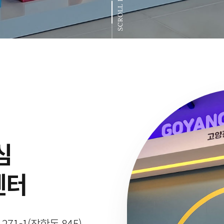
SCROLL DOWN
심
센터
1-1(장항동 845)