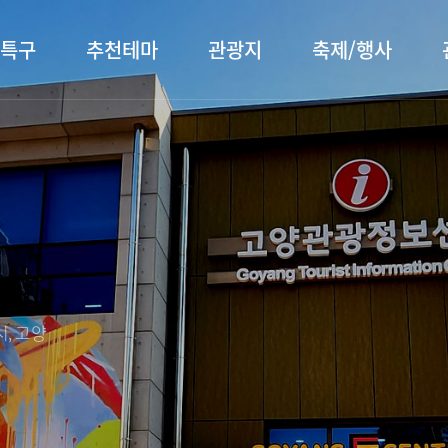
특구
추천테마
관광지
축제/행사
터 소개
행주산성
행사소개
대표먹거리
장항습
문화관
이
서오릉/서삼릉
프로그램 안내
전통시장
누리길
해설사
전시관/박물관
사전신청
템플스테이
벚꽃명
자주 묻는 질문
숙박 정보
쇼핑 정보
, 고양
회
공지사항