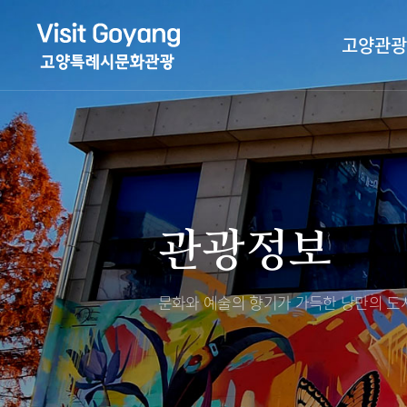
고양관광
관광특화거리
대표축제
고양관광정보센
TV속 고양 나들
축제/행사
층별안내
관광정보
야경 나들이
편의시설
자전거 나들이
오시는길
도보관광 나들이
문화와 예술의 향기가 가득한
낭만의 도시
DMZ평화의길
고양시관광협의