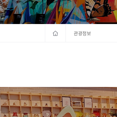
고양컨벤션뷰로
경기관광
대한민국 구석
관광정보