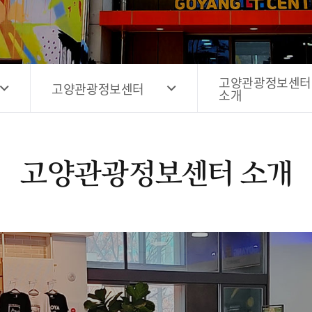
고양시 예술창작공간 해움
홍보영상
고양시 예술창작공간 새들
전자관광지도 다도라
구석
관광안내홍보물
고양관광정보센터
고양관광정보센터
소개
고양관광정보센터 소개