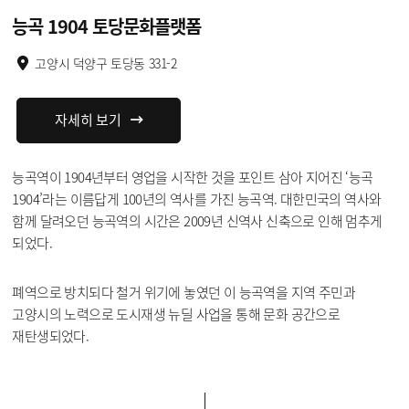
능곡 1904 토당문화플랫폼
고양시 덕양구 토당동 331-2
자세히 보기
능곡역이 1904년부터 영업을 시작한 것을 포인트 삼아 지어진 ‘능곡
1904’라는 이름답게 100년의 역사를 가진 능곡역. 대한민국의 역사와
함께 달려오던 능곡역의 시간은 2009년 신역사 신축으로 인해 멈추게
되었다.
폐역으로 방치되다 철거 위기에 놓였던 이 능곡역을 지역 주민과
고양시의 노력으로 도시재생 뉴딜 사업을 통해 문화 공간으로
재탄생되었다.