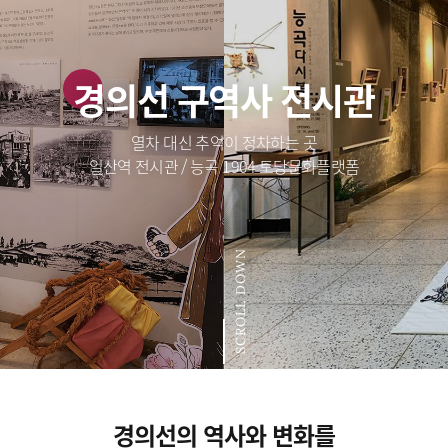
경의선 구역사 전시관
열차 대신 추억이 정차하는 곳
일산역 전시관 / 능곡 1904 토당문화플랫폼
SCROLL DOWN
경의선의 역사와 변화를