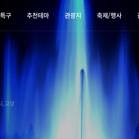
특구
추천테마
관광지
축제/행사
터 소개
행주산성
행사소개
대표먹거리
장항습
문화관
이
서오릉/서삼릉
프로그램 안내
전통시장
누리길
해설사
전시관/박물관
사전신청
템플스테이
벚꽃명
자주 묻는 질문
숙박 정보
쇼핑 정보
, 고양
회
공지사항