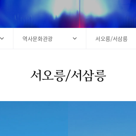
고양시 예술창작공간 해움
홍보영상
고양시 예술창작공간 새들
전자관광지도 다도라
구석
관광안내홍보물
역사문화관광
서오릉/서삼릉
서오릉/서삼릉