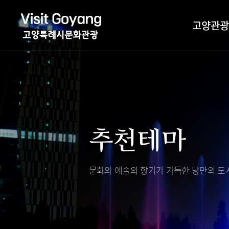
고양관광
관광특화거리
대표축제
고양관광정보센
TV속 고양 나들
축제/행사
층별안내
추천테마
야경 나들이
편의시설
자전거 나들이
오시는길
도보관광 나들이
문화와 예술의 향기가 가득한
낭만의 도시
DMZ평화의길
고양시관광협의