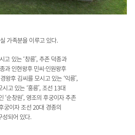
실 가족분을 이루고 있다.
고 있는 ‘창릉’, 추존 덕종과
 숙종과 인현왕후 민씨·인원왕후
인경왕후 김씨를 모시고 있는 ‘익릉’,
시고 있는 ‘홍릉’, 조선 13대
 ‘순창원’, 영조의 후궁이자 추존
 후궁이자 조선 20대 경종의
구성되어 있다.