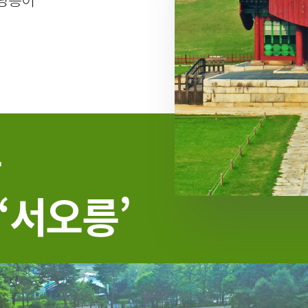
는
‘서오릉’