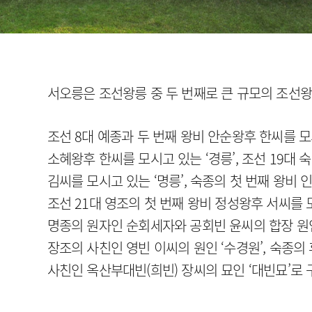
서오릉은 조선왕릉 중 두 번째로 큰 규모의 조선왕
조선 8대 예종과 두 번째 왕비 안순왕후 한씨를 모시
소혜왕후 한씨를 모시고 있는 ‘경릉’, 조선 19대
김씨를 모시고 있는 ‘명릉’, 숙종의 첫 번째 왕비 
조선 21대 영조의 첫 번째 왕비 정성왕후 서씨를 모
명종의 원자인 순회세자와 공회빈 윤씨의 합장 원인
장조의 사친인 영빈 이씨의 원인 ‘수경원’, 숙종의
사친인 옥산부대빈(희빈) 장씨의 묘인 ‘대빈묘’로 