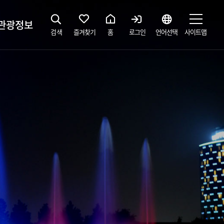
관광정보
검색
즐겨찾기
홈
로그인
언어선택
사이트맵
지
광해설사 예약하기
 공간
소