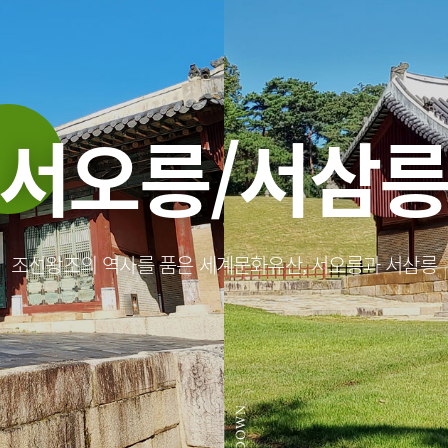
서오릉/서삼
조선왕조의 역사를 품은 세계문화유산, 서오릉과 서삼릉