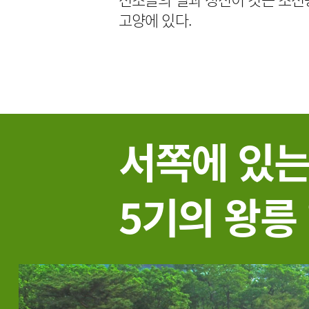
고양에 있다.
서쪽에 있
5기의 왕릉 