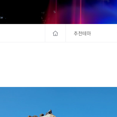
고양컨벤션뷰로
경기관광
대한민국 구석
추천테마