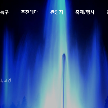
특구
추천테마
관광지
축제/행사
터 소개
행주산성
행사소개
대표먹거리
장항습
문화관
이
서오릉/서삼릉
프로그램 안내
전통시장
누리길
해설사
전시관/박물관
사전신청
템플스테이
벚꽃명
자주 묻는 질문
숙박 정보
쇼핑 정보
, 고양
회
공지사항