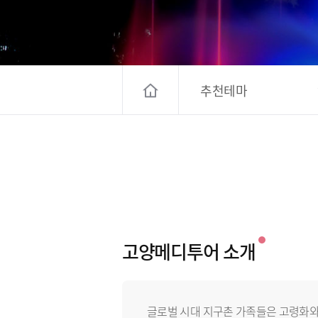
고양컨벤션뷰로
경기관광
대한민국 구석
추천테마
고양메디투어 소개
글로벌 시대 지구촌 가족들은 고령화와