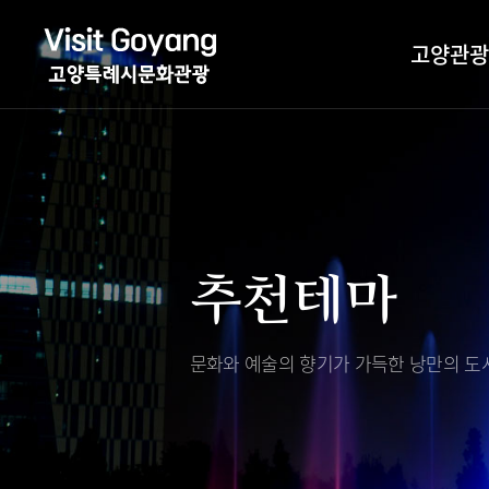
고양관광
관광특화거리
대표축제
고양관광정보센
TV속 고양 나들
축제/행사
층별안내
추천테마
야경 나들이
편의시설
자전거 나들이
오시는길
도보관광 나들이
문화와 예술의 향기가 가득한
낭만의 도시
DMZ평화의길
고양시관광협의