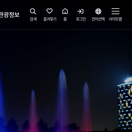
관광정보
검색
즐겨찾기
홈
로그인
언어선택
사이트맵
지
광해설사 예약하기
 공간
소