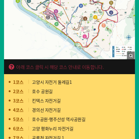
아래 코스 클릭 시 해당 코스 안내로 이동합니다.
1코스
고양시 자전거 둘레길1
2코스
호수 공원길
3코스
킨텍스 자전거길
4코스
경의선 자전거길
5코스
호수공원-행주산성 역사공원길
6코스
고양 평화누리 자전거길
7코스
공릉천 자전거길 1