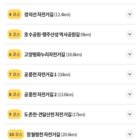
경의선 자전거길
(12.4km)
코스
4
호수공원-행주산성 역사공원길
(9km)
코스
5
고양평화누리자전거길
(18.8km)
코스
6
공릉천 자전거길 1
(16km)
코스
7
공릉천 자전거길 2
(13.6km)
코스
8
도촌천-견달산천 자전거길
(17km)
코스
9
장월평천 자전거길
(20.6km)
코스
10