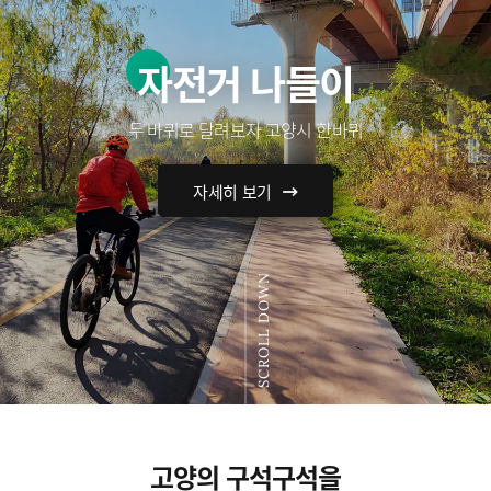
자전거 나들이
두 바퀴로 달려보자 고양시 한바퀴
자세히 보기
SCROLL DOWN
고양의 구석구석을