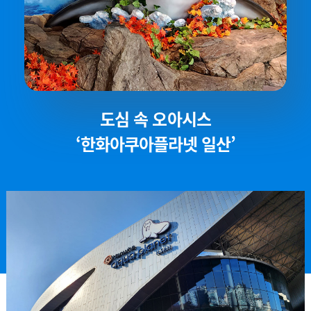
도심 속 오아시스
‘한화아쿠아플라넷 일산’