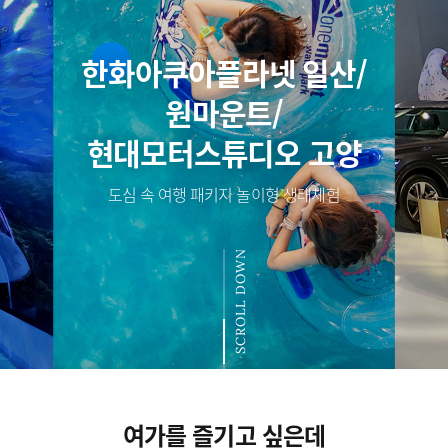
한화아쿠아플라넷 일산/
원마운트/
현대모터스튜디오 고양
도심 속 여행 패키지 놀이형 생태체험
SCROLL DOWN
여가를 즐기고 싶은데