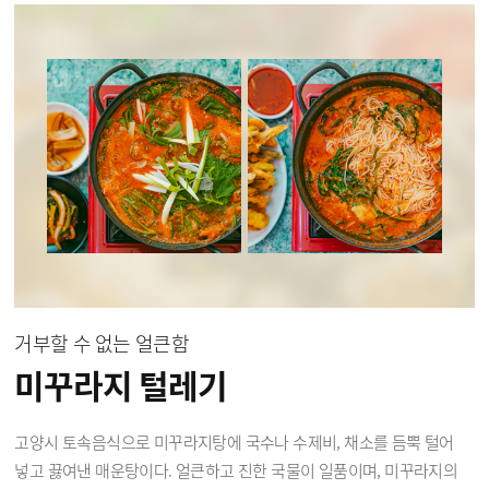
거부할 수 없는 얼큰함
미꾸라지 털레기
고양시 토속음식으로 미꾸라지탕에 국수나 수제비, 채소를 듬뿍 털어
넣고 끓여낸 매운탕이다. 얼큰하고 진한 국물이 일품이며, 미꾸라지의