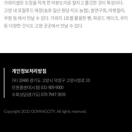
가와지쌀은 도정을 적게 한 저분도미로 찰지고 쫄깃한 것이 특징이다.
고양 내 로컬푸드 매장(송포·일산·원당·지도 농협), 쌀연구회, 마켓컬리,
쿠팡 등 에서 만날 수 있다. 가와지 1호를 활용한 빵, 파운드 케이크, 쿠키
등 다양한 간식도 고양 곳곳에서 만날 수 있다.
개인정보처리방침
(우) 10460 경기도 고양시 덕양구 고양시청로 10
민원콜센터(시청) 031-909-9000
수화상담(경기도) 070-7947-3939
Copyright 2022 GOYANGCITY. All rights reserved.