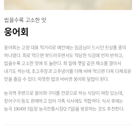
씹을수록 고소한 맛
웅어회
웅어회는 고양 대표 먹거리로 예전에는 임금님이 드시던 진상품 중의
하나였다. 회로 먹으면 부드러우면서도 적당한 식감에 먼저 반하고,
씹을수록 고소한 맛에 또 놀란다. 회 밑에 깻잎 같은 채소를 깔아서
내기도 하는데, 초고추장과 고추냉이를 더해 비벼 먹으면 더욱 다채로운
맛을 즐길 수 있다. 따뜻한 밥과 비비면 웅어회 덮밥이 된다.
능곡역 주변으로 웅어회·구이를 전문으로 하는 식당이 여럿 있는데,
장어구이 등도 판매하고 있어 가족 식사에도 적합하다. 식사 후에는
능곡 1904와 5일장 능곡전통시장(2·7일)을 방문하는 것도 추천한다.