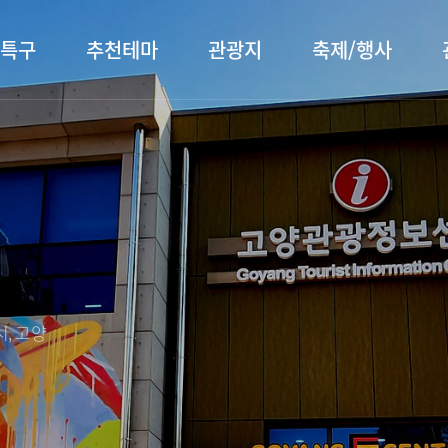
특구
추천테마
관광지
축제/행사
터 소개
행주산성
행사소개
대표먹거리
장항습
문화관
이
서오릉/서삼릉
프로그램 안내
전통시장
누리길
해설사
전시관/박물관
사전신청
템플스테이
벚꽃명
자주 묻는 질문
숙박 정보
쇼핑 정보
, 고양
회
공지사항