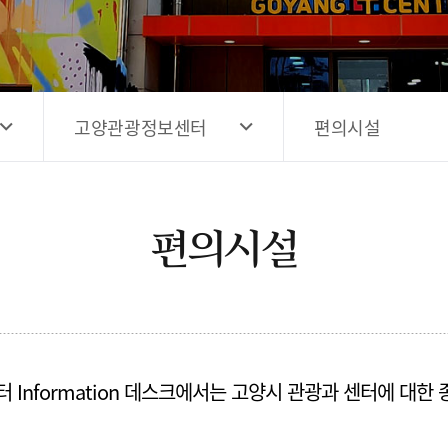
고양시 예술창작공간 해움
홍보영상
고양시 예술창작공간 새들
전자관광지도 다도라
구석
관광안내홍보물
고양관광정보센터
편의시설
편의시설
Information 데스크에서는 고양시 관광과 센터에 대한 