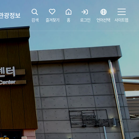
관광정보
검색
즐겨찾기
홈
로그인
언어선택
사이트맵
지
광해설사 예약하기
 공간
소