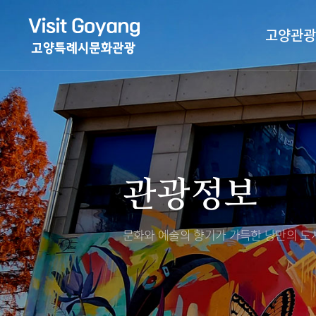
고양관광
관광특화거리
대표축제
고양관광정보센
TV속 고양 나들
축제/행사
층별안내
관광정보
야경 나들이
편의시설
자전거 나들이
오시는길
도보관광 나들이
문화와 예술의 향기가 가득한
낭만의 도시
DMZ평화의길
고양시관광협의