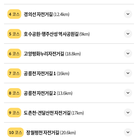
경의선 자전거길
(12.4km)
코스
4
호수공원-행주산성 역사공원길
(9km)
코스
5
고양평화누리자전거길
(18.8km)
코스
6
공릉천 자전거길 1
(16km)
코스
7
공릉천 자전거길 2
(13.6km)
코스
8
도촌천-견달산천 자전거길
(17km)
코스
9
장월평천 자전거길
(20.6km)
코스
10