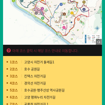
아래 코스 클릭 시 해당 코스 안내로 이동합니다.
1코스
고양시 자전거 둘레길1
2코스
호수 공원길
3코스
킨텍스 자전거길
4코스
경의선 자전거길
5코스
호수공원-행주산성 역사공원길
6코스
고양 평화누리 자전거길
7코스
공릉천 자전거길 1