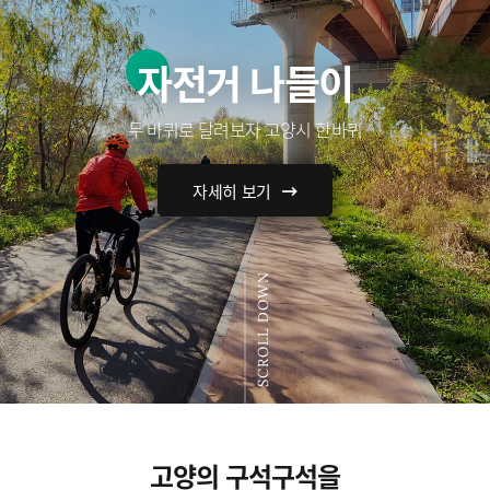
자전거 나들이
두 바퀴로 달려보자 고양시 한바퀴
자세히 보기
SCROLL DOWN
고양의 구석구석을