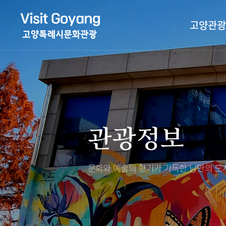
고양관광
관광특화거리
대표축제
고양관광정보센
TV속 고양 나들
축제/행사
층별안내
관광정보
야경 나들이
편의시설
자전거 나들이
오시는길
도보관광 나들이
문화와 예술의 향기가 가득한
낭만의 도시
DMZ평화의길
고양시관광협의