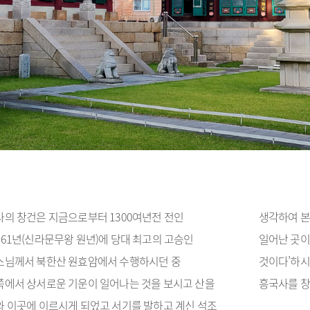
의 창건은 지금으로부터 1300여년전 전인
생각하여 본
61년(신라문무왕 원년)에 당대 최고의 고승인
일어난 곳이
스님께서 북한산 원효암에서 수행하시던 중
것이다’하시
에서 상서로운 기운이 일어나는 것을 보시고 산을
흥국사를 
 이곳에 이르시게 되었고 서기를 발하고 계신 석조