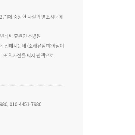
종12년)에 중창한 사실과 영조시대에
 숙빈최씨 묘원인 소녕원
에 전해지는데 (조래유심히:아침이
고 또 약사전을 써서 편액으로
980, 010-4451-7980