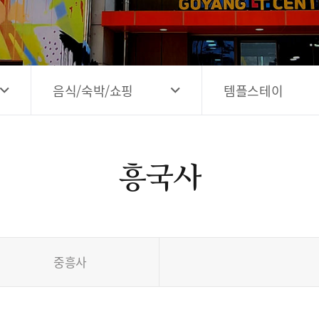
고양시 예술창작공간 해움
홍보영상
고양시 예술창작공간 새들
전자관광지도 다도라
구석
관광안내홍보물
음식/숙박/쇼핑
템플스테이
흥국사
중흥사