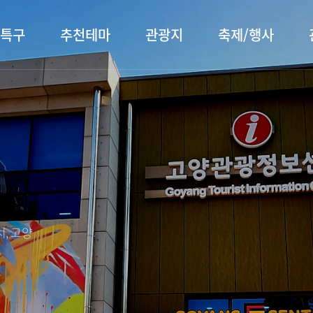
특구
추천테마
관광지
축제/행사
터 소개
행주산성
행사소개
대표먹거리
장항습
문화관
이
서오릉/서삼릉
프로그램 안내
전통시장
누리길
해설사
전시관/박물관
사전신청
템플스테이
벚꽃명
자주 묻는 질문
숙박 정보
쇼핑 정보
, 고양
회
공지사항