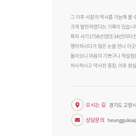
그 이후 사찰의 역사를 가늠해 볼 
크게 발전하였다는 기록이 있습니
특히 서기1758년(영조34년)미타
행차하시다가 많은 눈을 만나 이곳
돌아오니 마음이 기쁘구나 척설험풍
하사하시고 약사전 중창, 이후 왕
오시는 길
경기도 고양시
상담문의
heungguksa