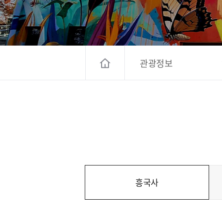
고양컨벤션뷰로
경기관광
대한민국 구석
관광정보
흥국사