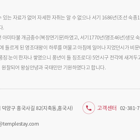
수 있는 자료가 없어 자세한 자취는 알 수 없으나 서기 1686년(조선 숙
다.
전 아미타불 개금중수(복장연기문)하였고, 서기1770년(영조46년)생모
에 들르게 된 영조대왕이 하루를 머물고 아침에 일어나 지었던시가 비문
징:눈이 한자나 쌓였으니 풍년이 들 징조로다) 5언시구 전각에 새겨두
실 원찰되어 왕실안녕과 국태민안 기원하였다고 합니다.
고객센터
 덕양구 흥국사길 82(지축동,흥국사)
02-381-7
@templestay.com