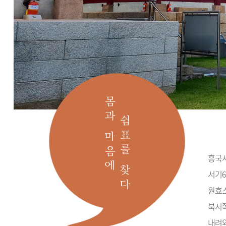
몸과 마음에
쉼표를 찾다
흥국사
서기6
원효
북서쪽
내려와