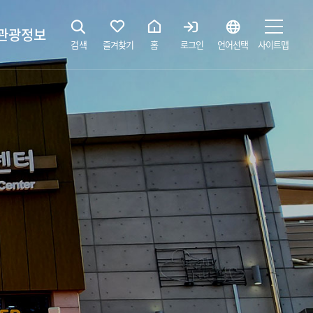
관광정보
검색
즐겨찾기
홈
로그인
언어선택
사이트맵
지
광해설사 예약하기
 공간
소