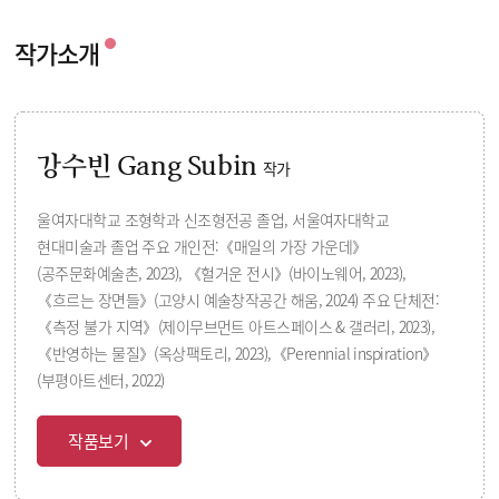
작가소개
강수빈 Gang Subin
작가
울여자대학교 조형학과 신조형전공 졸업, 서울여자대학교
현대미술과 졸업 주요 개인전:《매일의 가장 가운데》
(공주문화예술촌, 2023), 《헐거운 전시》(바이노웨어, 2023),
《흐르는 장면들》(고양시 예술창작공간 해움, 2024) 주요 단체전:
《측정 불가 지역》(제이무브먼트 아트스페이스 & 갤러리, 2023),
《반영하는 물질》(옥상팩토리, 2023),《Perennial inspiration》
(부평아트센터, 2022)
작품보기