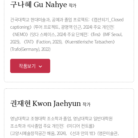
구나혜 Gu Nahye
작가
건국대학교 현대미술과, 공예과 졸업 프로젝트:《캡션되기_Closed
captioning》(투어 프로젝트, 광명역 인근, 2024) 주요 개인전:
《NEMO》(잇다 스페이스, 2024) 주요 단체전:《fins》(IMF Seoul,
2025), 《TAT》(Faction, 2023),《Kuenstlerische Tatsachen》
(Trafo(Germany), 2022)
작품보기
권재현 Kwon Jaehyun
작가
영남대학교 조형대학 조소학과 졸업, 영남대학교 일반대학원
조소학과 석사졸업 주요 개인전:《미디어 컨트롤》
(고양시예술창작공간 해움, 2024), 《선과 안의 밖》(영은미술관,