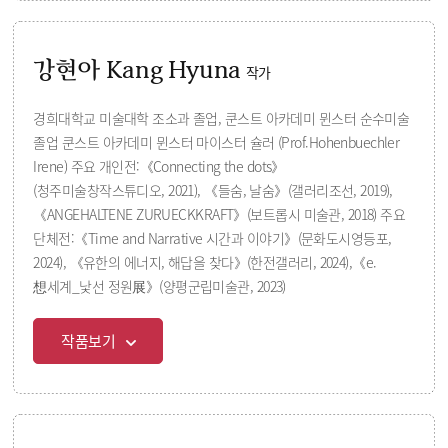
강현아 Kang Hyuna
작가
경희대학교 미술대학 조소과 졸업, 쿤스트 아카데미 뮌스터 순수미술
졸업 쿤스트 아카데미 뮌스터 마이스터 슐러 (Prof.Hohenbuechler
Irene) 주요 개인전:《Connecting the dots》
(청주미술창작스튜디오, 2021), 《들숨, 날숨》(갤러리조선, 2019),
《ANGEHALTENE ZURUECKKRAFT》(보트롭시 미술관, 2018) 주요
단체전:《Time and Narrative 시간과 이야기》(문화도시영등포,
2024), 《유한의 에너지, 해답을 찾다》(한전갤러리, 2024),《e.
想세계_낯선 정원展》(양평군립미술관, 2023)
작품보기