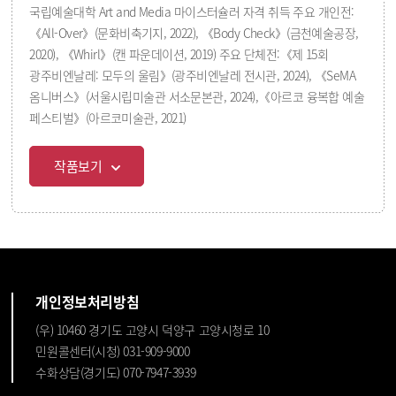
국립예술대학 Art and Media 마이스터슐러 자격 취득 주요 개인전:
《All-Over》(문화비축기지, 2022), 《Body Check》(금천예술공장,
2020), 《Whirl》(캔 파운데이션, 2019) 주요 단체전:《제 15회
광주비엔날레: 모두의 울림》(광주비엔날레 전시관, 2024), 《SeMA
옴니버스》(서울시립미술관 서소문본관, 2024),《아르코 융복합 예술
페스티벌》(아르코미술관, 2021)
작품보기
개인정보처리방침
(우) 10460 경기도 고양시 덕양구 고양시청로 10
민원콜센터(시청) 031-909-9000
수화상담(경기도) 070-7947-3939