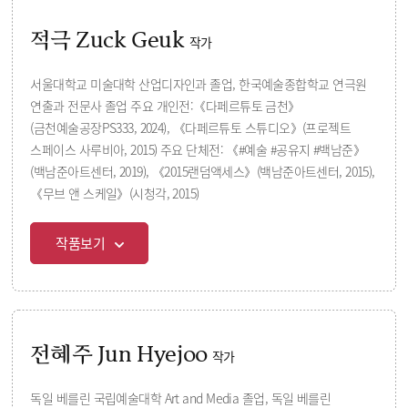
적극 Zuck Geuk
작가
서울대학교 미술대학 산업디자인과 졸업, 한국예술종합학교 연극원
연출과 전문사 졸업 주요 개인전:《다페르튜토 금천》
(금천예술공장PS333, 2024), 《다페르튜토 스튜디오》(프로젝트
스페이스 사루비아, 2015) 주요 단체전: 《#예술 #공유지 #백남준》
(백남준아트센터, 2019), 《2015랜덤액세스》(백남준아트센터, 2015),
《무브 앤 스케일》(시청각, 2015)
작품보기
전혜주 Jun Hyejoo
작가
독일 베를린 국립예술대학 Art and Media 졸업, 독일 베를린