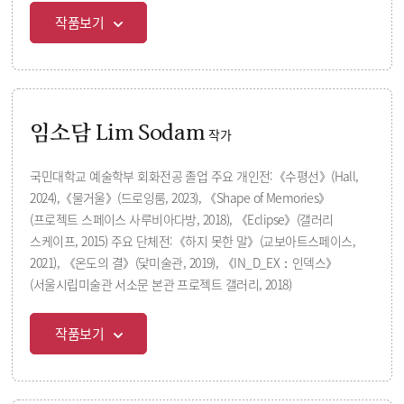
작품보기
임소담 Lim Sodam
작가
국민대학교 예술학부 회화전공 졸업 주요 개인전:《수평선》(Hall,
2024),《물거울》(드로잉룸, 2023), 《Shape of Memories》
(프로젝트 스페이스 사루비아다방, 2018), 《Eclipse》(갤러리
스케이프, 2015) 주요 단체전:《하지 못한 말》(교보아트스페이스,
2021), 《온도의 결》(닻미술관, 2019), 《IN_D_EX：인덱스》
(서울시립미술관 서소문 본관 프로젝트 갤러리, 2018)
작품보기