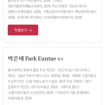
불어오는 곳》(어반플루토, 2024), 《자정》
(제2서울창의예술교육센터, 2023) 주요 단체전:《일상다반사》
(필룩스조명박물관, 2020), 《백남준티브이웨이브》(백남준아트센터,
2020),《COLOR SPLASH》(신세계갤러리센텀시티, 2019)
작품보기
박은태 Park Euntae
작가
홍익대학교 회화과 졸업 주요 개인전:《천근의 삶》(인디프레스,
2021), 《늙은기계-두개의 시선》(광화랑, 2018), 《제3회 고암미술상
수상작가전》(고암 이응노생가 기념관, 2017) 주요 단체전:《경기
집중작가 3인전》(경기도미술관, 2021), 《에이징 월드》
(서울시립미술관 서소문본관, 2019),《가능성의 기술-생생화화》
(아람미술관, 2019)