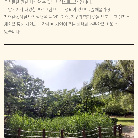
동식물을 관찰·체험할 수 있는 체험프로그램 입니다.
고양시에서 다양한 프로그램으로 구성되어 있으며, 숲해설가 및
자연환경해설사의 설명을 들으며 가족, 친구와 함께 숲을 보고 듣고 만지는
체험을 통해 자연과 교감하며, 자연이 주는 혜택과 소중함을 배울 수
있습니다.