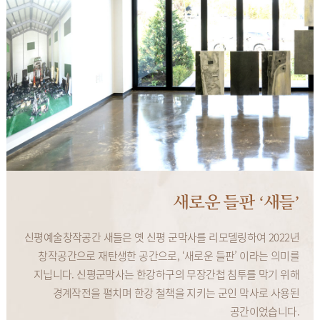
새로운 들판 ‘새들’
신평예술창작공간 새들은 옛 신평 군막사를 리모델링하여 2022년
창작공간으로 재탄생한 공간으로, ‘새로운 들판’ 이라는 의미를
지닙니다. 신평군막사는 한강하구의 무장간첩 침투를 막기 위해
경계작전을 펼치며 한강 철책을 지키는 군인 막사로 사용된
공간이었습니다.