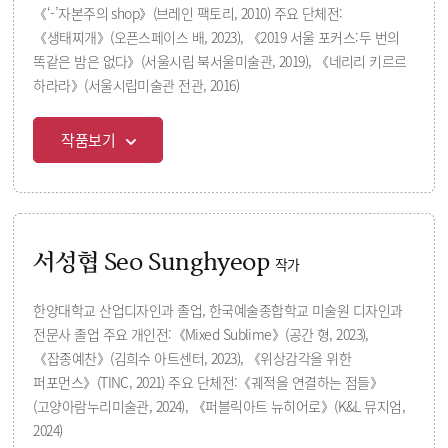
《‘-’자본주의 shop》(브레인 팩토리, 2010) 주요 단체전:
《생태찌개》(오픈스페이스 배, 2023), 《2019 서울 포커스:두 번의
똑같은 밤은 없다》(서울시립 북서울미술관, 2019), 《네리리 키르르
하라라》(서울시립미술관 전관, 2016)
작품보기
서성협 Seo Sunghyeop
작가
한양대학교 산업디자인과 졸업, 한국예술종합학교 미술원 디자인과
전문사 졸업 주요 개인전:《Mixed Sublime》(공간 형, 2023),
《잡종예찬》(김희수 아트센터, 2023), 《위상감각을 위한
퍼포먼스》(TINC, 2021) 주요 단체전:《궤적을 연결하는 점들》
(고양아람누리미술관, 2024), 《퍼블릭아트 뉴히어로》(K&L 뮤지엄,
2024)