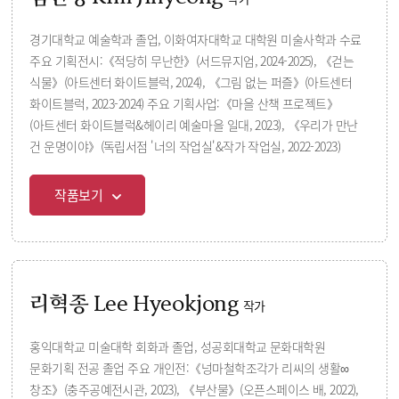
경기대학교 예술학과 졸업, 이화여자대학교 대학원 미술사학과 수료
주요 기획전시:《적당히 무난한》(서드뮤지엄, 2024-2025), 《걷는
식물》(아트센터 화이트블럭, 2024), 《그림 없는 퍼즐》(아트센터
화이트블럭, 2023-2024) 주요 기획사업:《마을 산책 프로젝트》
(아트센터 화이트블럭&헤이리 예술마을 일대, 2023), 《우리가 만난
건 운명이야》(독립서점 '너의 작업실'&작가 작업실, 2022-2023)
작품보기
리혁종 Lee Hyeokjong
작가
홍익대학교 미술대학 회화과 졸업, 성공회대학교 문화대학원
문화기획 전공 졸업 주요 개인전:《넝마철학조각가 리씨의 생활∞
창조》(충주공예전시관, 2023), 《부산물》(오픈스페이스 배, 2022),