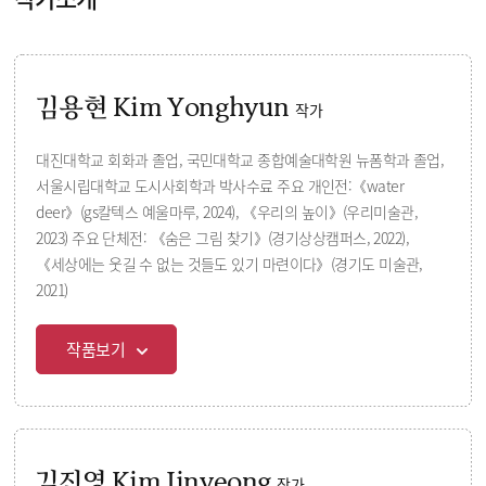
김용현 Kim Yonghyun
작가
대진대학교 회화과 졸업, 국민대학교 종합예술대학원 뉴폼학과 졸업,
서울시립대학교 도시사회학과 박사수료 주요 개인전:《water
deer》(gs칼텍스 예울마루, 2024), 《우리의 높이》(우리미술관,
2023) 주요 단체전: 《숨은 그림 찾기》(경기상상캠퍼스, 2022),
《세상에는 웃길 수 없는 것들도 있기 마련이다》(경기도 미술관,
2021)
작품보기
김진영 Kim Jinyeong
작가