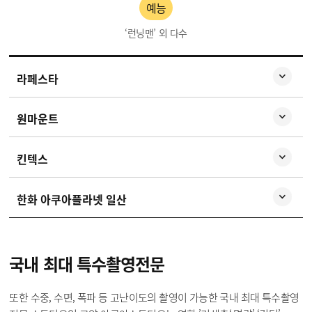
예능
‘런닝맨’ 외 다수
라페스타
원마운트
킨텍스
한화 아쿠아플라넷 일산
국내 최대
특수촬영전문
또한 수중, 수면, 폭파 등 고난이도의 촬영이 가능한 국내 최대 특수촬영