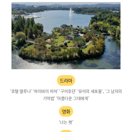
드라마
‘호텔 델루나’ ‘하이바이 마마’ ‘구미호뎐’ ‘유미의 세포들’, ‘그 남자의
기억법’ ‘아름다운 그대에게’
영화
‘너는 펫’