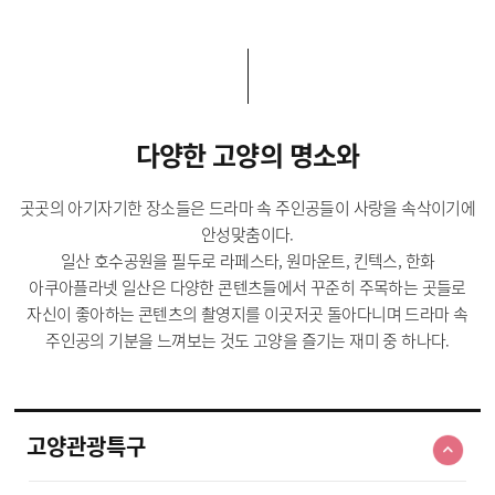
다양한 고양의 명소와
곳곳의 아기자기한 장소들은 드라마 속 주인공들이 사랑을 속삭이기에
안성맞춤이다.
일산 호수공원을 필두로 라페스타, 원마운트, 킨텍스, 한화
아쿠아플라넷 일산은 다양한 콘텐츠들에서 꾸준히 주목하는 곳들로
자신이 좋아하는 콘텐츠의 촬영지를 이곳저곳 돌아다니며 드라마 속
주인공의 기분을 느껴보는 것도 고양을 즐기는 재미 중 하나다.
고양관광특구