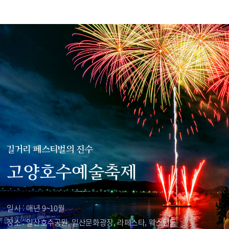
길거리 페스티벌의 진수
고양호수예술축제
일시 : 매년 9~10월
장소 : 일산호수공원, 일산문화광장, 라페스타, 웨스턴돔