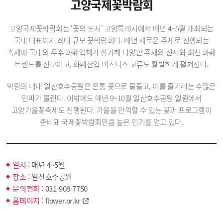
고양국제꽃박람회
고양국제꽃박람회는 ‘꽃의 도시’ 고양특례시에서 매년 4~5월 개최되는
국내 대표이자 최대 규모 꽃박람회다. 매년 새로운 주제로 진행되는
축제에 국내외 우수 화훼업체가 참가해 다양한 주제의 전시와 최신 화훼
트렌드를 선보이고, 화훼산업 비즈니스 교류도 활발하게 펼쳐진다.
박람회 내내 일산호수공원은 온통 꽃으로 물들고, 이를 즐기려는 수많은
인파가 몰린다. 이밖에도 매년 9~10월 일산호수공원 일원에서
고양가을꽃축제도 진행된다. 가을을 만끽할 수 있는 꽃과 프로그램이
준비돼 국제꽃박람회만큼 높은 인기를 얻고 있다.
일시 :
매년 4~5월
장소 :
일산호수공원
문의전화 :
031-908-7750
홈페이지 :
flower.or.kr