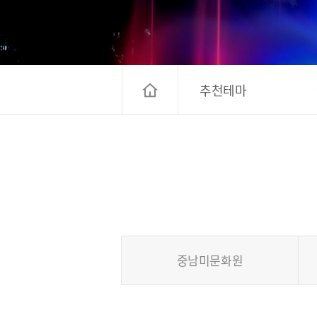
고양컨벤션뷰로
경기관광
대한민국 구석
추천테마
중남미문화원