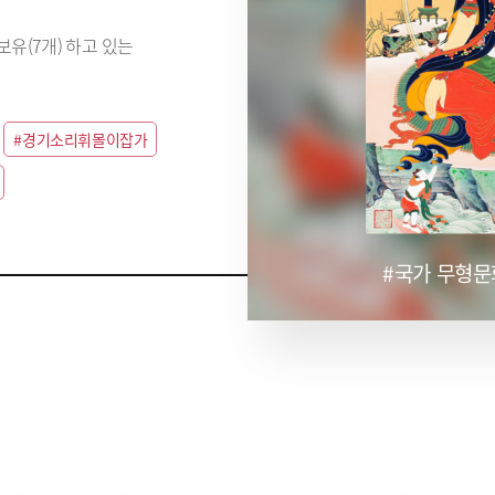
유(7개) 하고 있는
#경기소리휘몰이잡가
#국가 무형문