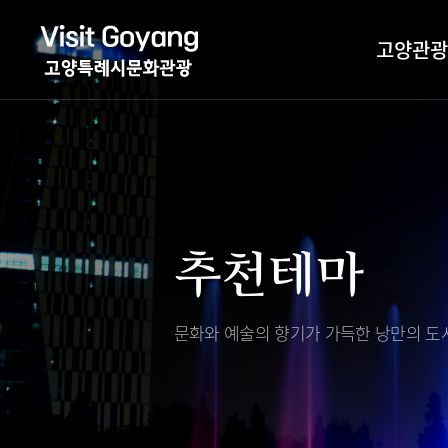
고양관광
관광특화거리
대표축제
고양관광정보센
TV속 고양 나들
축제/행사
층별안내
추천테마
야경 나들이
편의시설
자전거 나들이
오시는길
도보관광 나들이
문화와 예술의 향기가 가득한
낭만의 도시
DMZ평화의길
고양시관광협의