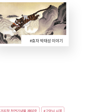
#효자 박태성 이야기
국가지정 천연기념물 제60호
#고양시 시목