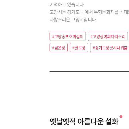
기억하고 있습니다.
고양시는 경기도 내에서 무형문화재를 최대보
자랑스러운 고양시입니다.
#고양송포호미걸이
#고양상여회다지소리
#금은장
#환도장
#경기도당굿시나위춤
옛날옛적 아름다운 설화