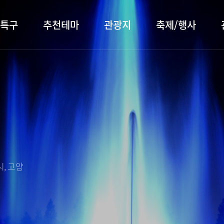
특구
추천테마
관광지
축제/행사
터 소개
행주산성
행사소개
대표먹거리
장항습
문화관
이
서오릉/서삼릉
프로그램 안내
전통시장
누리길
해설사
전시관/박물관
사전신청
템플스테이
벚꽃명
자주 묻는 질문
숙박 정보
쇼핑 정보
, 고양
회
공지사항