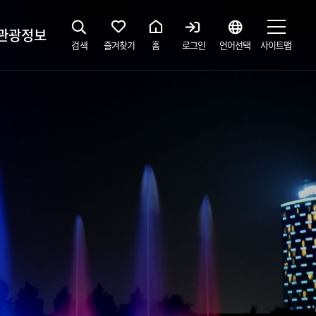
관광정보
검색
즐겨찾기
홈
로그인
언어선택
사이트맵
지
광해설사 예약하기
 공간
소