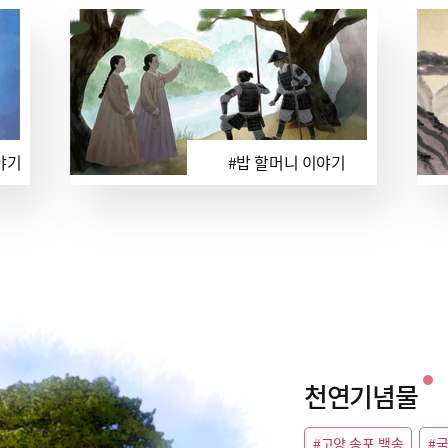
야기
#밥 할머니 이야기
천연기념물
#고양 송포 백송
#