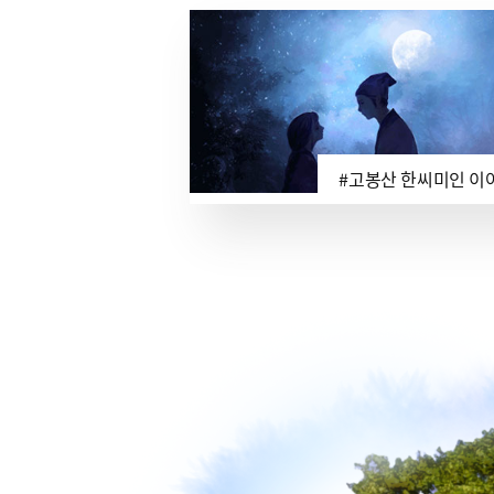
#고봉산 한씨미인 이