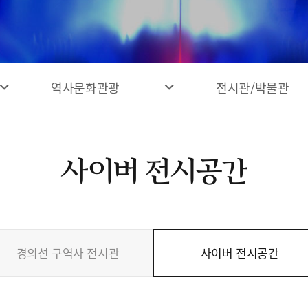
고양시 예술창작공간 해움
홍보영상
고양시 예술창작공간 새들
전자관광지도 다도라
구석
관광안내홍보물
역사문화관광
전시관/박물관
사이버 전시공간
경의선 구역사 전시관
사이버 전시공간