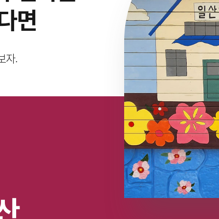
싶다면
보자.
산