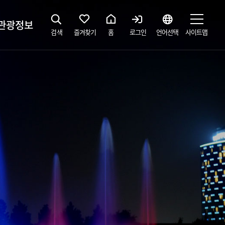
관광정보
검색
즐겨찾기
홈
로그인
언어선택
사이트맵
지
광해설사 예약하기
 공간
소