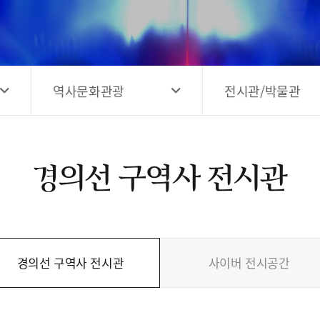
고양시 예술창작공간 해움
홍보영상
고양시 예술창작공간 새들
전자관광지도 다도라
구석
관광안내홍보물
역사문화관광
전시관/박물관
경의선 구역사 전시관
경의선 구역사 전시관
사이버 전시공간