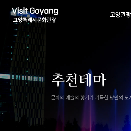
고양관광
관광특화거리
대표축제
고양관광정보센
TV속 고양 나들
축제/행사
층별안내
추천테마
야경 나들이
편의시설
자전거 나들이
오시는길
도보관광 나들이
문화와 예술의 향기가 가득한
낭만의 도시
DMZ평화의길
고양시관광협의