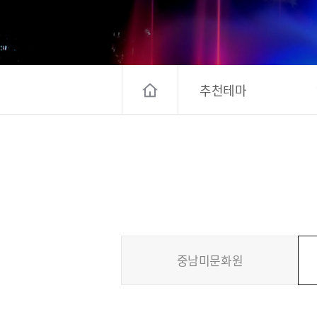
고양컨벤션뷰로
경기관광
대한민국 구석
추천테마
중남미문화원