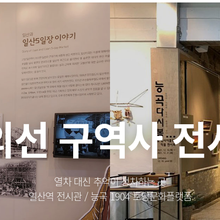
의선 구역사 전
열차 대신 추억이 정차하는 곳
일산역 전시관 / 능곡 1904 토당문화플랫폼