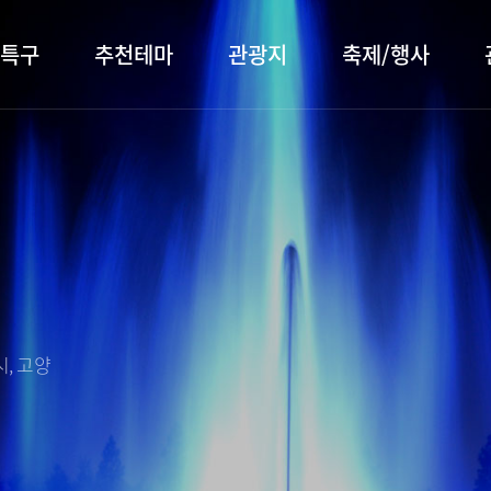
특구
추천테마
관광지
축제/행사
터 소개
행주산성
행사소개
대표먹거리
장항습
문화관
이
서오릉/서삼릉
프로그램 안내
전통시장
누리길
해설사
전시관/박물관
사전신청
템플스테이
벚꽃명
자주 묻는 질문
숙박 정보
쇼핑 정보
, 고양
회
공지사항