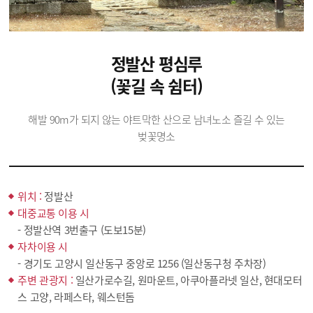
정발산 평심루
(꽃길 속 쉼터)
해발 90m가 되지 않는 야트막한 산으로 남녀노소 즐길 수 있는
벚꽃명소
위치 :
정발산
대중교통 이용 시
- 정발산역 3번출구 (도보15분)
자차이용 시
- 경기도 고양시 일산동구 중앙로 1256 (일산동구청 주차장)
주변 관광지 :
일산가로수길, 원마운트, 아쿠아플라넷 일산, 현대모터
스 고양, 라페스타, 웨스턴돔