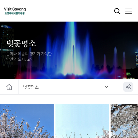
벚꽃명소
문화와 예술의 향기가 가득한
낭만의 도시, 고양
벚꽃명소
홈