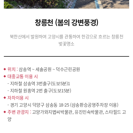
창릉천 (봄의 강변풍경)
북한산에서 발원하여 고양시를 관통하여 한강으로 흐르는 창릉천
벚꽃명소
위치 :
삼송역 ~ 세솔공원 ~ 덕수근린공원
대중교통 이용 시
- 지하철 삼송역 3번출구(도보5분)1
- 지하철 원흥역 2번 출구(도보15분)
자차이용 시
- 경기 고양시 덕양구 삼송동 18-25 (삼송환승공영주차장 이용)
주변 관광지 :
고양가와지볍씨박물관, 유진민속박물관, 스타필드 고
양