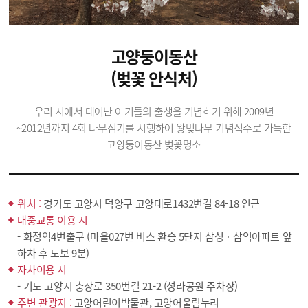
고양둥이동산
(벚꽃 안식처)
우리 시에서 태어난 아기들의 출생을 기념하기 위해 2009년
~2012년까지 4회 나무심기를 시행하여 왕벚나무 기념식수로 가득한
고양둥이동산 벚꽃명소
위치 :
경기도 고양시 덕양구 고양대로1432번길 84-18 인근
대중교통 이용 시
- 화정역4번출구 (마을027번 버스 환승 5단지 삼성ㆍ삼익아파트 앞
하차 후 도보 9분)
자차이용 시
- 기도 고양시 충장로 350번길 21-2 (성라공원 주차장)
주변 관광지 :
고양어린이박물관, 고양어울림누리