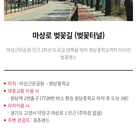
마상로 벚꽃길 (벚꽃터널)
마상근린공원 인근 2차선 도로길 양쪽을 따라 원당중학교까지 이어진
벚꽃명소
위치 :
마상근린공원 ~ 원당중학교
대중교통 이용 시
- 원당역 2번출구 (7728번 버스 환승 원당중학교 하차 후 도보 3분)
자차이용 시
- 경기도 고양시 덕양구 마상로 1 인근 (주차장 없음)
주변 관광지 :
쥬쥬랜드