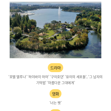
드라마
‘호텔 델루나’ ‘하이바이 마마’ ‘구미호뎐’ ‘유미의 세포들’, ‘그 남자의
기억법’ ‘아름다운 그대에게’
영화
‘너는 펫’