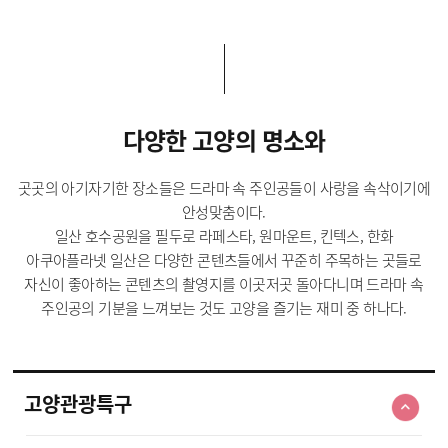
다양한 고양의 명소와
곳곳의 아기자기한 장소들은 드라마 속 주인공들이 사랑을 속삭이기에
안성맞춤이다.
일산 호수공원을 필두로 라페스타, 원마운트, 킨텍스, 한화
아쿠아플라넷 일산은 다양한 콘텐츠들에서 꾸준히 주목하는 곳들로
자신이 좋아하는 콘텐츠의 촬영지를 이곳저곳 돌아다니며 드라마 속
주인공의 기분을 느껴보는 것도 고양을 즐기는 재미 중 하나다.
고양관광특구