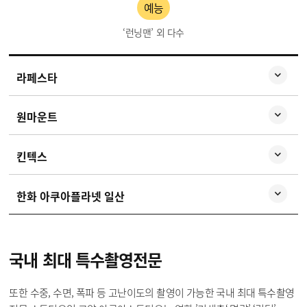
예능
‘런닝맨’ 외 다수
라페스타
원마운트
킨텍스
한화 아쿠아플라넷 일산
국내 최대
특수촬영전문
또한 수중, 수면, 폭파 등 고난이도의 촬영이 가능한 국내 최대 특수촬영