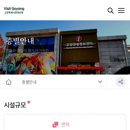
층별안내
문화와 예술의 향기가 가득한
낭만의 도시, 고양
층별안내
홈
시설규모
면적